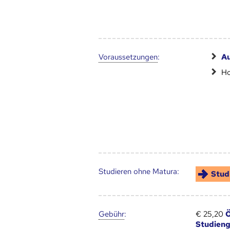
Voraus­setzungen
:
A
Ho
Studieren ohne Matura:
Stud
Gebühr
:
€ 25,20
Ö
Studien