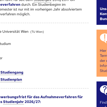
everfahren
durch. Ein Studienbeginn im
Uns
ester ist nur mit im vorherigen Jahr absolviertem
Kont
verfahren möglich.
Bun
e Universität Wien
(TU Wien)
studium
Hier
Term
er
der 
Info
Stud
m
Studien­gang
m
Studien­plan
werbungsfrist für das Aufnahmeverfahren für
as
Studienjahr
2026/27:
Find