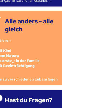
ançais, in italiano, en español, ...
Alle anders - alle
gleich
dieren
mit Kind
ohne Matura
als erste_r in der Familie
mit Beeinträchtigung
os zu verschiedenen Lebenslagen
Hast du Fragen?