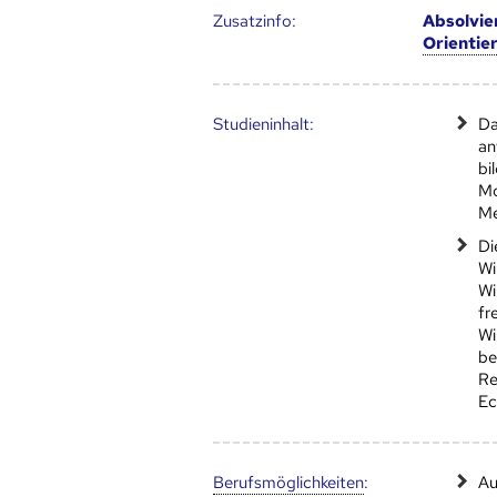
Zusatz­info:
Absolvie
Orientie
Studien­inhalt:
Da
an
bi
Mo
Me
Di
Wi
Wi
fr
Wi
be
Re
Ec
Berufs­möglich­keiten
:
Au