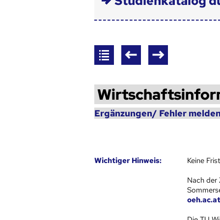
Studienkatalog d
Wirtschaftsinfor
Ergänzungen/ Fehler melden
Wich­ti­ger Hin­weis:
Keine Fri
Nach der 
Sommersem
oeh.ac.a
Die TU Wi