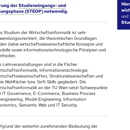
Hie
rung der
Studieneingangs- und
wic
rungsphase
(
STEOP
) notwendig.
und
Stu
s Studium der Wirtschaftsinformatik ist sehr
wendungsorientiert, die theoretischen Grundlagen
lden dabei wirtschaftswissenschaftliche Konzepte und
delle sowie informationstechnologische Prinzipien und
thoden.
e Lehrveranstaltungen sind in die Fächer
rtschaftsinformatik, Informationstechnologie,
rtschaftswissenschaften, Strukturwissenschaften und
eie Wahlfächer bzw. Soft Skills gegliedert. Die
rtschaftsinformatik an der TU Wien setzt Schwerpunkte
i IT Governance, E-Commerce, Business Process
engineering, Model Engineering, Information
onomics, Semantic Web und IT Security.
fgrund der weiterhin zunehmenden Bedeutung der