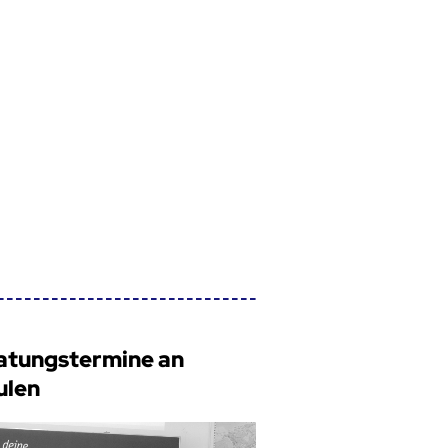
atungstermine an
ulen