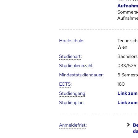
Aufnahm
Sommersem
Aufnahme
Hoch­schule
:
Technisch
Wien
Studienart
:
Bachelor
Studien­kenn­zahl
:
033/526
Mindest­studien­dauer
:
6 Semest
ECTS
:
180
Studien­gang
:
Link zu
Studien­plan
:
Link zu
Anmelde­frist
:
Be
d