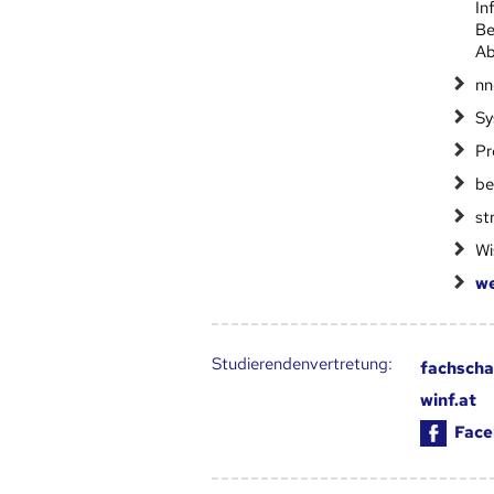
In
Be
Ab
nn
Sy
Pr
be
st
Wi
we
Studierendenvertretung:
fachscha
winf.at
Face