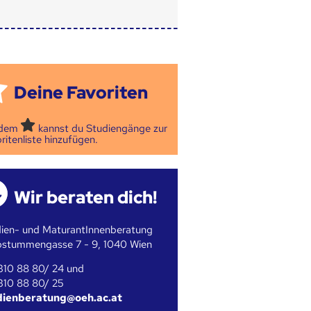
Deine Favoriten
 dem
kannst du Studiengänge zur
ritenliste hinzufügen.
Wir beraten dich!
ien- und MaturantInnenberatung
bstummengasse 7 - 9, 1040 Wien
310 88 80/ 24 und
310 88 80/ 25
dienberatung@oeh.ac.at