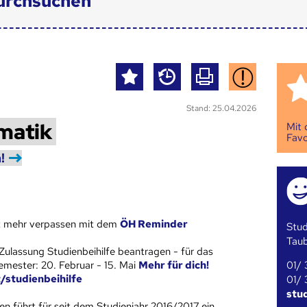
urchsuchen
Stand: 25.04.2026
matik
Mit
Favo
!
st mehr verpassen mit dem
ÖH Reminder
Stud
Tau
Zulassung Studienbeihilfe beantragen - für das
01/ 
ester: 20. Februar - 15. Mai
Mehr für dich!
t/studienbeihilfe
01/ 
stu
en führt für seit dem
Studienjahr
2016/2017 ein