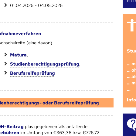
en fr
01.04.2026 - 04.05.2026
ufnahmeverfahren
chschulreife (eine davon)
Stu
Matura
,
... 
Studienberechtigungsprüfung
,
... 
Berufsreifeprüfung
... 
... 
...
Inf
ienberechtigungs- oder
Berufsreifeprüfung
H-Beitrag
plus gegebenenfalls anfallende
gebühren
im Umfang von €363,36 bzw. €726,72