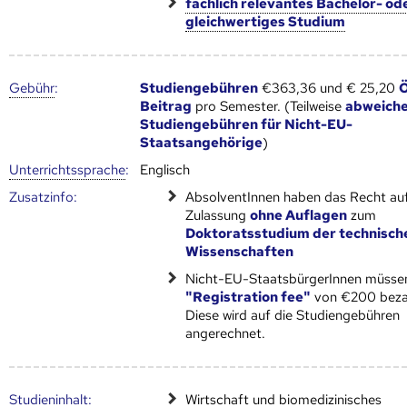
fachlich relevantes Bachelor- od
gleichwertiges Studium
Gebühr
:
Studiengebühren
€363,36 und € 25,20
Beitrag
pro Semester. (Teilweise
abweich
Studiengebühren für Nicht-EU-
Staatsangehörige
)
Unter­richts­sprache
:
Englisch
Zusatz­info:
AbsolventInnen haben das Recht au
Zulassung
ohne Auflagen
zum
Doktoratsstudium der technisch
Wissenschaften
Nicht-EU-StaatsbürgerInnen müssen
"Registration fee"
von €200 beza
Diese wird auf die Studiengebühren
angerechnet.
Studien­inhalt:
Wirtschaft und biomedizinisches