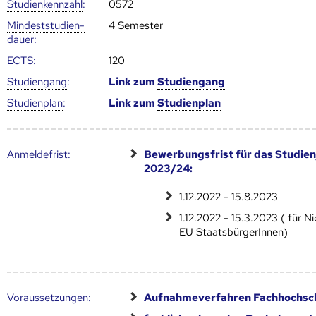
Studien­kenn­zahl
:
0572
Mindest­studien­
4 Semester
dauer
:
ECTS
:
120
Studien­gang
:
Link zum
Studien­gang
Studien­plan
:
Link zum
Studien­plan
Anmelde­frist
:
Bewerbungsfrist für das
Studien
2023/24:
1.12.2022 - 15.8.2023
1.12.2022 - 15.3.2023 ( für N
EU StaatsbürgerInnen)
Voraus­setzungen
:
Aufnahmeverfahren Fachhochsc