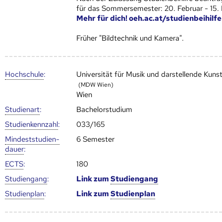
für das Sommersemester: 20. Februar - 15.
Mehr für dich! oeh.ac.at/studienbeihilfe
Früher "Bildtechnik und Kamera".
Hoch­schule
:
Universität für Musik und darstellende Kuns
(MDW Wien)
Wien
Studienart
:
Bachelorstudium
Studien­kenn­zahl
:
033/165
Mindest­studien­
6 Semester
dauer
:
ECTS
:
180
Studien­gang
:
Link zum
Studien­gang
Studien­plan
:
Link zum
Studien­plan