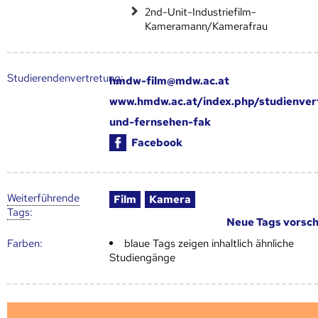
2nd-Unit-Industriefilm-
Kameramann/Kamerafrau
Studierendenvertretung:
hmdw-film@mdw.ac.at
www.hmdw.ac.at/index.php/studienver
und-fernsehen-fak
Facebook
Weiter­führende
Film
Kamera
Tags
:
Neue Tags vorsc
Farben:
blaue Tags zeigen inhaltlich ähnliche
Studiengänge