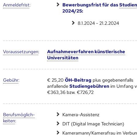
Anmelde­frist
:
Bewerbungsfrist für das
Studien
2024/25:
8.1.2024 - 21.2.2024
Voraus­setzungen
:
Aufnahmeverfahren künstlerische
Universitäten
Gebühr
:
€ 25,20
ÖH-Beitrag
plus gegebenenfalls
anfallende
Studiengebühren
im Umfang 
€363,36 bzw. €726,72
Berufs­möglich­
Kamera-Assistenz
keiten
:
DIT (Digital Image Technician)
Kameramann/Kamerafrau im Verbu