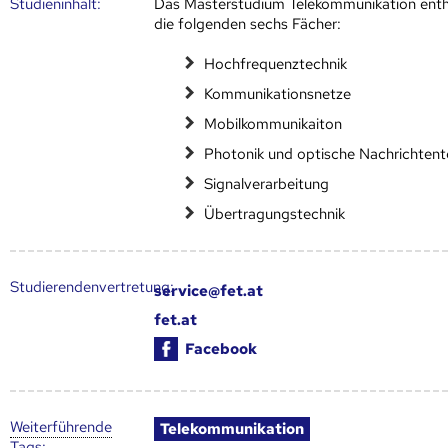
Studien­inhalt:
Das Masterstudium Telekommunikation enth
die folgenden sechs Fächer:
Hochfrequenztechnik
Kommunikationsnetze
Mobilkommunikaiton
Photonik und optische Nachrichtent
Signalverarbeitung
Übertragungstechnik
Studierendenvertretung:
service@fet.at
fet.at
Facebook
Weiter­führende
Telekommunikation
Tags
: