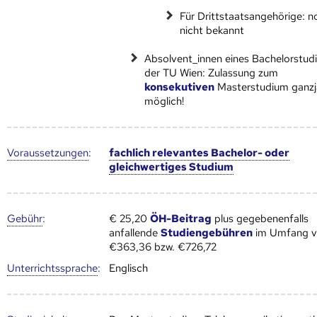
Für Drittstaatsangehörige: n
nicht bekannt
Absolvent_innen eines Bachelorstud
der TU Wien: Zulassung​​​​ zum
konsekutiven
Masterstudium ganzj
möglich!
Voraus­setzungen
:
fachlich relevantes Bachelor- oder
gleichwertiges Studium
Gebühr
:
€ 25,20
ÖH-Beitrag
plus gegebenenfalls
anfallende
Studiengebühren
im Umfang 
€363,36 bzw. €726,72
Unter­richts­sprache
:
Englisch