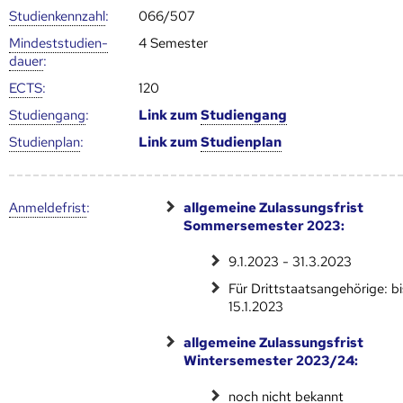
Studien­kenn­zahl
:
066/507
Mindest­studien­
4 Semester
dauer
:
ECTS
:
120
Studien­gang
:
Link zum
Studien­gang
Studien­plan
:
Link zum
Studien­plan
Anmelde­frist
:
allgemeine Zulassungsfrist
Sommersemester 2023:
9.1.2023 - 31.3.2023
Für Drittstaatsangehörige: bi
15.1.2023
allgemeine Zulassungsfrist
Wintersemester 2023/24:
noch nicht bekannt