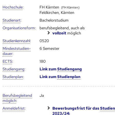
Hoch­schule
:
FH Kärnten
(FH Kärnten)
Feldkirchen, Kärnten
Studienart
:
Bachelorstudium
Organisationsform:
berufsbegleitend, auch als
vollzeit
möglich
Studien­kenn­zahl
:
0520
Mindest­studien­
6 Semester
dauer
:
ECTS
:
180
Studien­gang
:
Link zum
Studien­gang
Studien­plan
:
Link zum
Studien­plan
Berufs­begleitend
Ja
möglich
:
Anmelde­frist
:
Bewerbungsfrist für das
Studien
2023/24: