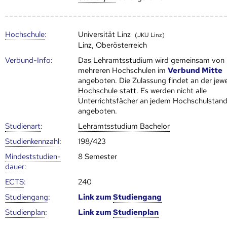
Hoch­schule
:
Universität Linz
(JKU Linz)
Linz, Oberösterreich
Verbund-Info:
Das Lehramtsstudium wird gemeinsam von
mehreren Hoch­schulen im
Verbund Mitte
angeboten. Die Zulassung findet an der jewe
Hoch­schule
statt. Es werden nicht alle
Unterrichtsfächer an jedem Hochschulstand
angeboten.
Studienart
:
Lehramtsstudium Bachelor
Studien­kenn­zahl
:
198/423
Mindest­studien­
8 Semester
dauer
:
ECTS
:
240
Studien­gang
:
Link zum
Studien­gang
Studien­plan
:
Link zum
Studien­plan