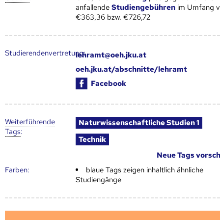
anfallende
Studiengebühren
im Umfang 
€363,36 bzw. €726,72
Studierendenvertretung:
lehramt@oeh.jku.at
oeh.jku.at/abschnitte/lehramt
Facebook
Weiter­führende
Naturwissenschaftliche Studien 1
Tags
:
Technik
Neue Tags vorsc
Farben:
blaue Tags zeigen inhaltlich ähnliche
Studiengänge