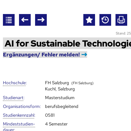
Stand: 25
AI for Sustainable Technologi
Ergänzungen/ Fehler melden!
Hoch­schule
:
FH Salzburg
(FH Salzburg)
Kuchl, Salzburg
Studienart
:
Masterstudium
Organisationsform:
berufsbegleitend
Studien­kenn­zahl
:
0581
Mindest­studien­
4 Semester
dauer
: