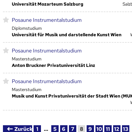
Universität Mozarteum Salzburg
Salz
Posaune Instrumentalstudium
Diplomstudium
Universität für Musik und darstellende Kunst Wien
Posaune Instrumentalstudium
Masterstudium
Anton Bruckner Privatuniversität Linz
Posaune Instrumentalstudium
Masterstudium
Musik und Kunst Privatuniversität der Stadt Wien (MU
Zurück
1
…
5
6
7
8
9
10
11
12
13