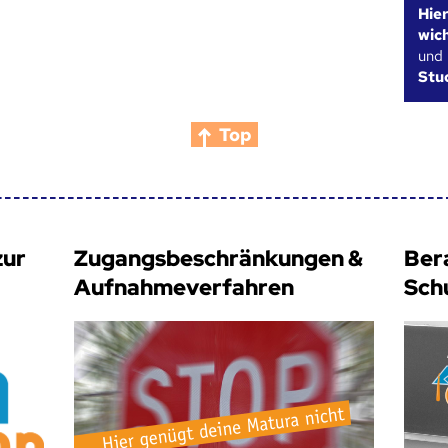
Hie
wic
und
Stu
Top
zur
Zugangsbeschränkungen &
Ber
Aufnahmeverfahren
Sch