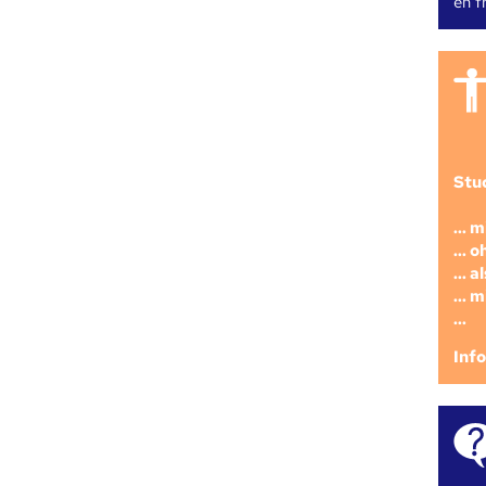
en fr
Stu
... 
... 
... 
... 
...
Inf