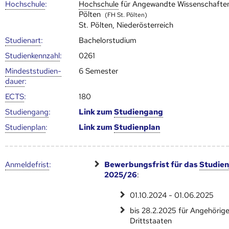
Hoch­schule
:
Hoch­schule
für Angewandte Wissenschaften
Pölten
(FH St. Pölten)
St. Pölten, Niederösterreich
Studienart
:
Bachelorstudium
Studien­kenn­zahl
:
0261
Mindest­studien­
6 Semester
dauer
:
ECTS
:
180
Studien­gang
:
Link zum
Studien­gang
Studien­plan
:
Link zum
Studien­plan
Anmelde­frist
:
Bewerbungsfrist für das
Studien
2025/26
:
01.10.2024 - 01.06.2025
bis 28.2.2025 für Angehörig
Drittstaaten