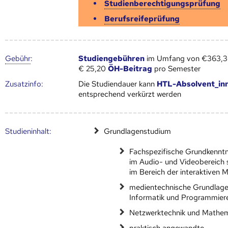
Studienberechtigungsprüfung
Berufsreifeprüfung
Gebühr
:
Studiengebühren
im Umfang von €363,36
€ 25,20
ÖH-Beitrag
pro Semester
Zusatz­info:
Die Studiendauer kann
HTL-Absolvent_in
entsprechend verkürzt werden
Studien­inhalt:
Grundlagenstudium
Fachspezifische Grundkenntn
im Audio- und Videobereich 
im Bereich der interaktiven 
medientechnische Grundlage
Informatik und Programmier
Netzwerktechnik und Mathem
praktisch angewandte