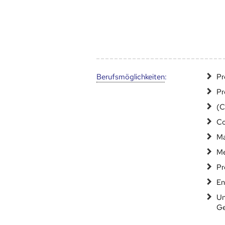
Berufs­möglich­keiten
:
Pr
Pr
(C
Co
Ma
Me
Pr
En
Un
Ge