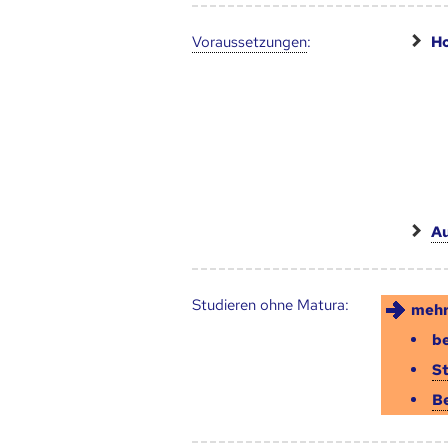
Voraus­setzungen
:
Ho
Au
Studieren ohne Matura:
mehr
be
S
B