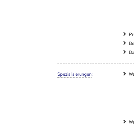
Pr
Be
Ba
Speziali­sierungen
:
Wa
Wa