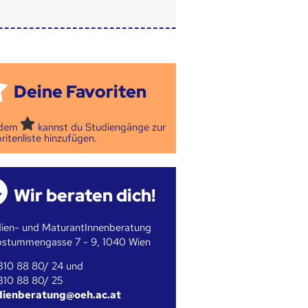
Deine Favoriten
 dem
kannst du Studiengänge zur
ritenliste hinzufügen.
Wir beraten dich!
ien- und MaturantInnenberatung
bstummengasse 7 - 9, 1040 Wien
310 88 80/ 24 und
310 88 80/ 25
dienberatung@oeh.ac.at