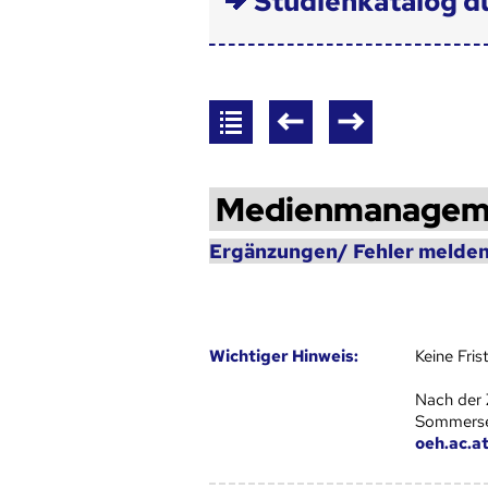
Studienkatalog d
Medienmanagem
Ergänzungen/ Fehler melden
Wich­ti­ger Hin­weis:
Keine Fri
Nach der 
Sommersem
oeh.ac.a