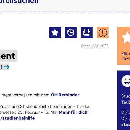
urchsuchen
Stand: 25.11.2025
ent
Mit
Favo
!
st mehr verpassen mit dem
ÖH Reminder
Stud
Tau
Zulassung Studienbeihilfe beantragen - für das
01/ 
ester: 20. Februar - 15. Mai
Mehr für dich!
t/studienbeihilfe
01/ 
stu