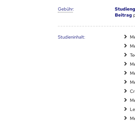
Gebühr
:
Studien
Beitrag
p
Studien­inhalt:
Me
Me
Te
Me
Me
Me
Cr
Me
Le
Me