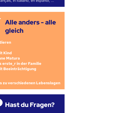
ançais, in italiano, en español, ...
Alle anders - alle
gleich
dieren
mit Kind
ohne Matura
als erste_r in der Familie
mit Beeinträchtigung
os zu verschiedenen Lebenslagen
Hast du Fragen?