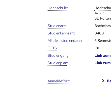
Hoch­schule
:
Hoch­schu
Pölten)
St. Pölten
Studienart
:
Bachelor
Studien­kenn­zahl
:
0403
Mindest­studien­dauer
:
6 Semest
ECTS
:
180
Studien­gang
:
Link zu
Studien­plan
:
Link zu
Anmelde­frist
:
Be