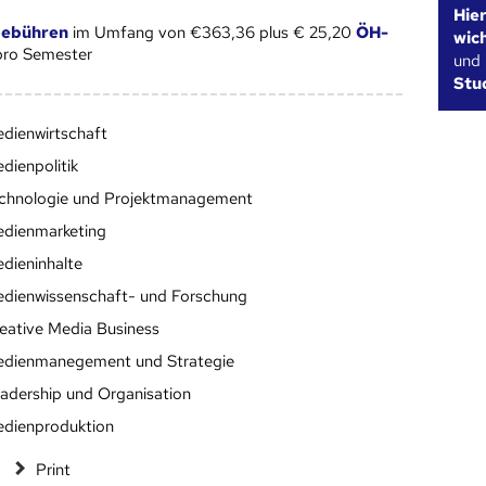
Hie
gebühren
im Umfang von €363,36 plus € 25,20
ÖH-
wic
ro Semester
und
Stu
dienwirtschaft
dienpolitik
chnologie und Projektmanagement
dienmarketing
dieninhalte
dienwissenschaft- und Forschung
eative Media Business
dienmanegement und Strategie
adership und Organisation
dienproduktion
Print