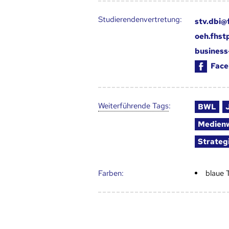
Studierendenvertretung:
stv.dbi@
oeh.fhst
business
Face
Weiter­führende Tags
:
BWL
Medienw
Strateg
Farben:
blaue 