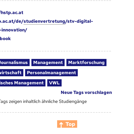
fhstp.ac.at
p.ac.at/de/
studienvertretung
/stv-digital-
-innovation/
book
Journalismus
Management
Marktforschung
irtschaft
Personalmanagement
isches Management
VWL
Neue Tags vorschlagen
Tags zeigen inhaltlich ähnliche Studiengänge
Top