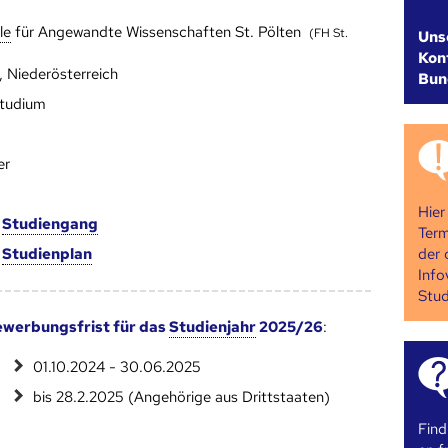
le
für Angewandte Wissenschaften St. Pölten
(FH St.
Uns
Kont
, Niederösterreich
Bun
studium
er
Hier
m
Studien­gang
Term
der 
m
Studien­plan
Info
Stud
werbungsfrist für das
Studienjahr
2025/26
:
01.10.2024 - 30.06.2025
bis 28.2.2025 (Angehörige aus Drittstaaten)
Find