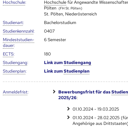
Hoch­schule
:
Hoch­schule
für Angewandte Wissenschaften
Pölten
(FH St. Pölten)
St. Pölten, Niederösterreich
Studienart
:
Bachelorstudium
Studien­kenn­zahl
:
0407
Mindest­studien­
6 Semester
dauer
:
ECTS
:
180
Studien­gang
:
Link zum
Studien­gang
Studien­plan
:
Link zum
Studien­plan
Anmelde­frist
:
Bewerbungsfrist für das
Studien
2025/26
:
01.10.2024 - 19.03.2025
01.10.2024 - 28.02.2025 (fü
Angehörige aus Drittstaaten