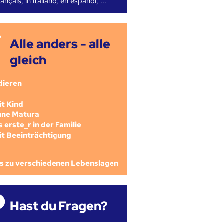
ançais, in italiano, en español, ...
Alle anders - alle
gleich
dieren
mit Kind
ohne Matura
als erste_r in der Familie
mit Beeinträchtigung
os zu verschiedenen Lebenslagen
Hast du Fragen?