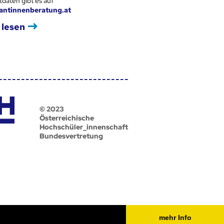
tdaten gibt es auf
antinnenberatung.at
 lesen
© 2023
Österreichische
Hochschüler_innenschaft
Bundesvertretung
mehr Info