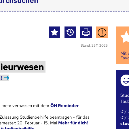
urchsuchen
Stand: 25.11.2025
Mit
Favo
nieurwesen
!
Stud
Tau
st mehr verpassen mit dem
ÖH Reminder
01/ 
Zulassung Studienbeihilfe beantragen - für das
01/ 
ester: 20. Februar - 15. Mai
Mehr für dich!
stu
t/studienbeihilfe