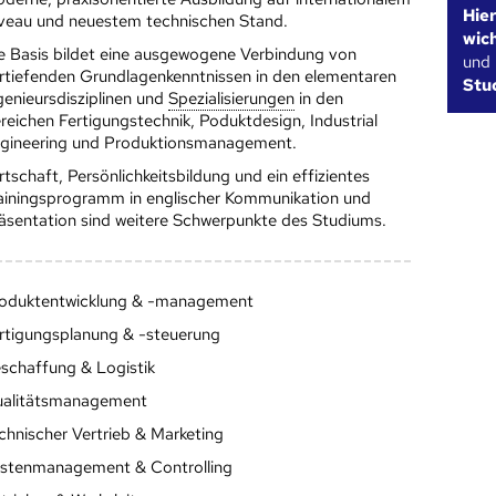
Hie
veau und neuestem technischen Stand.
wic
e Basis bildet eine ausgewogene Verbindung von
und
rtiefenden Grundlagenkenntnissen in den elementaren
Stu
genieursdisziplinen und
Speziali­sierungen
in den
reichen Fertigungstechnik, Poduktdesign, Industrial
gineering und Produktionsmanagement.
rtschaft, Persönlichkeitsbildung und ein effizientes
ainingsprogramm in englischer Kommunikation und
äsentation sind weitere Schwerpunkte des Studiums.
oduktentwicklung & -management
rtigungsplanung & -steuerung
schaffung & Logistik
alitätsmanagement
chnischer Vertrieb & Marketing
stenmanagement & Controlling