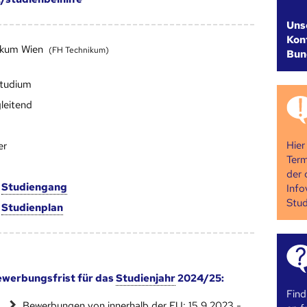
Uns
Kont
ikum Wien
(FH Technikum)
Bun
studium
leitend
Hier
er
Term
der 
m
Studien­gang
Info
Stud
m
Studien­plan
werbungsfrist für das
Studienjahr
2024/25:
Find
Bewerbungen von innerhalb der EU: 15.9.2023 -