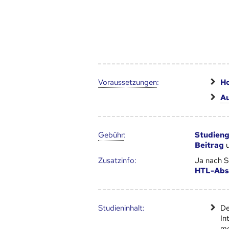
Voraus­setzungen
:
Ho
Au
Gebühr
:
Studien
Beitrag
Zusatz­info:
Ja nach Sc
HTL-Abs
Studien­inhalt:
De
In
mo