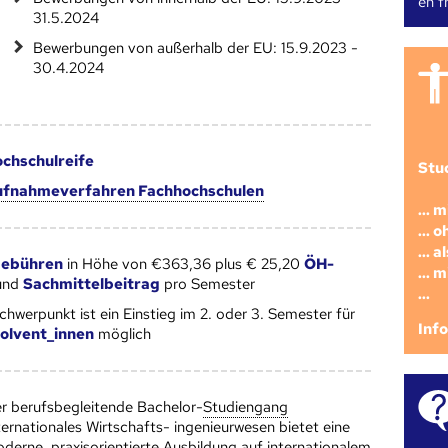
en fr
31.5.2024
Bewerbungen von außerhalb der EU: 15.9.2023 -
30.4.2024
chschulreife
Stu
fnahmeverfahren Fachhochschulen
... 
... 
... 
gebühren
in Höhe von €363,36 plus € 25,20
ÖH-
... 
und
Sachmittelbeitrag
pro Semester
...
hwerpunkt ist ein Einstieg im 2. oder 3. Semester für
Inf
olvent_innen
möglich
r berufsbegleitende Bachelor-
Studien­gang
ternationales Wirtschafts- ingenieurwesen bietet eine
derne, praxisorientierte Ausbildung auf internationalem