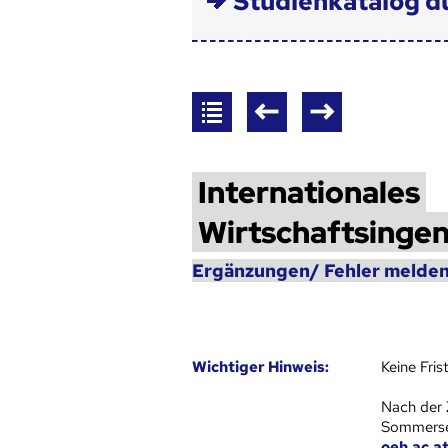
Studienkatalog d
Internationales
Wirtschaftsinge
Ergänzungen/ Fehler melden
Wich­ti­ger Hin­weis:
Keine Fri
Nach der 
Sommersem
oeh.ac.a