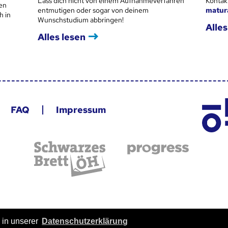
Lass dich nicht von einem Aufnahmeverfahren
Kontak
en
entmutigen oder sogar von deinem
matur
h in
Wunschstudium abbringen!
Alles
Alles lesen
FAQ
Impressum
 in unserer
Datenschutzerklärung