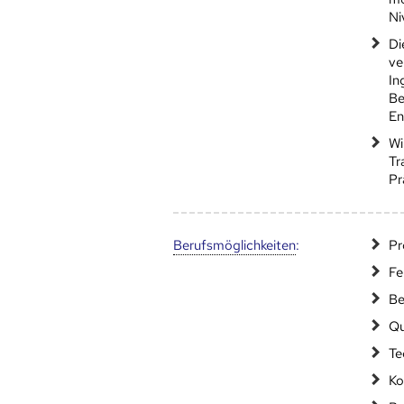
Ni
Di
ve
In
Be
En
Wi
Tr
Pr
Berufs­möglich­keiten
:
Pr
Fe
Be
Qu
Te
Ko