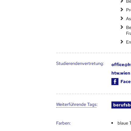
Be
Pr
As
Be
Fr
En
Studierendenvertretung:
office@h
htw.wien
Face
Weiter­führende Tags
:
berufsb
Farben:
blaue 