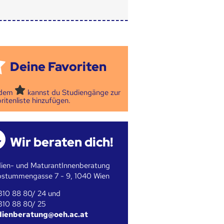
Deine Favoriten
 dem
kannst du Studiengänge zur
ritenliste hinzufügen.
Wir beraten dich!
ien- und MaturantInnenberatung
bstummengasse 7 - 9, 1040 Wien
310 88 80/ 24 und
310 88 80/ 25
dienberatung@oeh.ac.at