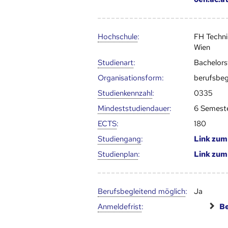
Hoch­schule
:
FH Techn
Wien
Studienart
:
Bachelor
Organisationsform:
berufsbeg
Studien­kenn­zahl
:
0335
Mindest­studien­dauer
:
6 Semest
ECTS
:
180
Studien­gang
:
Link zu
Studien­plan
:
Link zu
Berufs­begleitend möglich
:
Ja
Anmelde­frist
:
Be