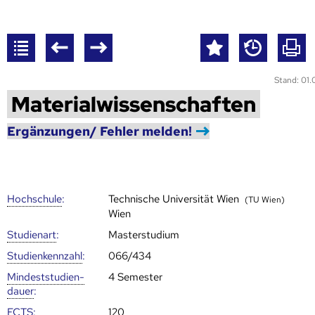
Stand: 01
Materialwissenschaften
Ergänzungen/ Fehler melden!
Hoch­schule
:
Technische Universität Wien
(TU Wien)
Wien
Studienart
:
Masterstudium
Studien­kenn­zahl
:
066/434
Mindest­studien­
4 Semester
dauer
:
ECTS
:
120