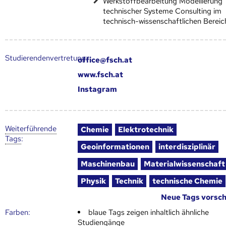
Werkstoffbearbeitung Modellierung
technischer Systeme Consulting im
technisch-wissenschaftlichen Bereic
Studierendenvertretung:
office@fsch.at
www.fsch.at
Instagram
Weiter­führende
Chemie
Elektrotechnik
Tags
:
Geoinformationen
interdisziplinär
Maschinenbau
Materialwissenschaft
Physik
Technik
technische Chemie
Neue Tags vorsc
Farben:
blaue Tags zeigen inhaltlich ähnliche
Studiengänge