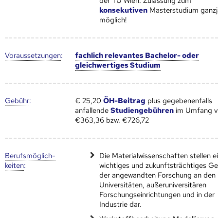
der TU Wien: Zulassung​​​​ zum
konsekutiven
Masterstudium ganzj
möglich!
Voraus­setzungen
:
fachlich relevantes Bachelor- oder
gleichwertiges Studium
Gebühr
:
€ 25,20
ÖH-Beitrag
plus gegebenenfalls
anfallende
Studiengebühren
im Umfang 
€363,36 bzw. €726,72
Berufs­möglich­
Die Materialwissenschaften stellen e
keiten
:
wichtiges und zukunftsträchtiges Ge
der angewandten Forschung an den
Universitäten, außeruniversitären
Forschungseinrichtungen und in der
Industrie dar.