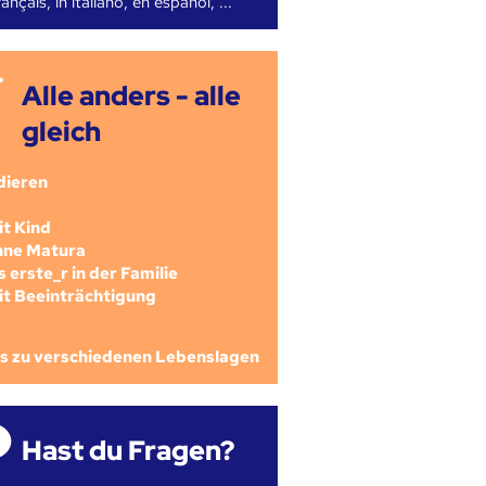
ançais, in italiano, en español, ...
Alle anders - alle
gleich
dieren
mit Kind
ohne Matura
als erste_r in der Familie
mit Beeinträchtigung
os zu verschiedenen Lebenslagen
Hast du Fragen?