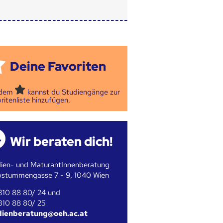
Deine Favoriten
 dem
kannst du Studiengänge zur
ritenliste hinzufügen.
Wir beraten dich!
ien- und MaturantInnenberatung
bstummengasse 7 - 9, 1040 Wien
310 88 80/ 24 und
310 88 80/ 25
dienberatung@oeh.ac.at