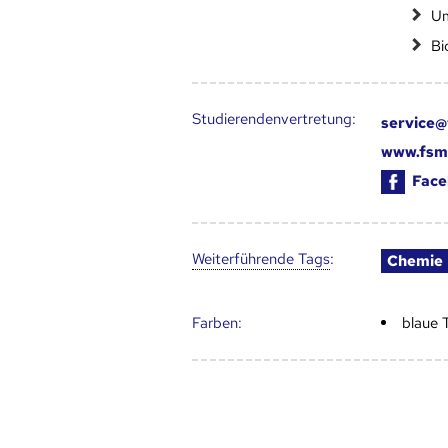
Um
Bi
Studierendenvertretung:
service@
www.fsm
Face
Weiter­führende Tags
:
Chemie
Farben:
blaue 