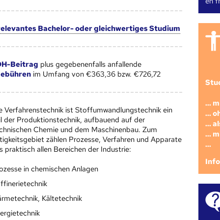
en fr
 relevantes Bachelor- oder gleichwertiges Studium
H-Beitrag
plus gegebenenfalls anfallende
gebühren
im Umfang von €363,36 bzw. €726,72
Stu
... 
e Verfahrenstechnik ist Stoffumwandlungstechnik ein
... 
il der Produktionstechnik, aufbauend auf der
... 
chnischen Chemie und dem Maschinenbau. Zum
... 
tigkeitsgebiet zählen Prozesse, Verfahren und Apparate
...
s praktisch allen Bereichen der Industrie:
Inf
ozesse in chemischen Anlagen
ffinerietechnik
rmetechnik, Kältetechnik
ergietechnik