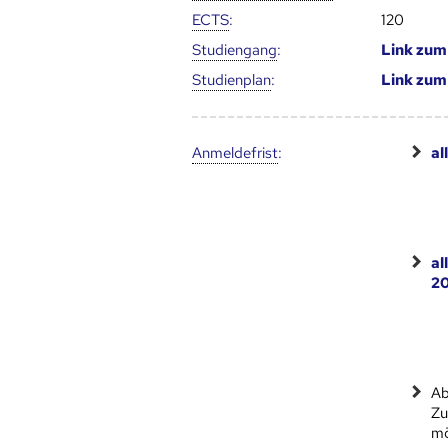
ECTS
:
120
Studien­gang
:
Link zu
Studien­plan
:
Link zu
Anmelde­frist
:
al
al
2
Ab
Zu
mö