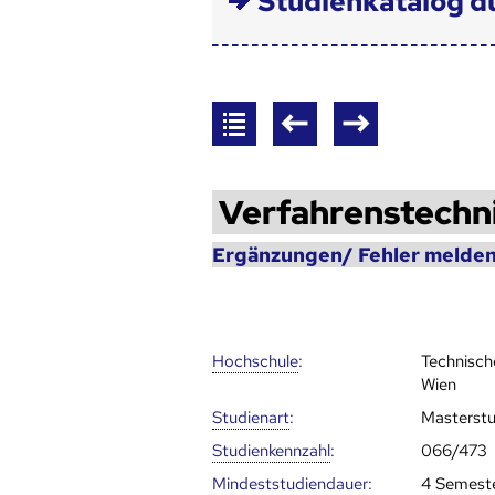
Studienkatalog d
Verfahrenstechn
Ergänzungen/ Fehler melden
Hoch­schule
:
Technisch
Wien
Studienart
:
Masterst
Studien­kenn­zahl
:
066/473
Mindest­studien­dauer
:
4 Semest