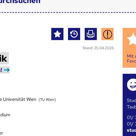
urchsuchen
Stand: 25.04.2026
ik
Mit
Favo
!
e Universität Wien
(TU Wien)
Stud
Tau
udium
01/ 
01/ 
stu
er