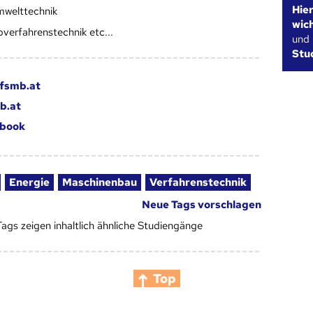
Hie
welttechnik
wic
overfahrenstechnik etc...
und
Stu
fsmb.at
b.at
book
Energie
Maschinenbau
Verfahrenstechnik
Neue Tags vorschlagen
Tags zeigen inhaltlich ähnliche Studiengänge
Top