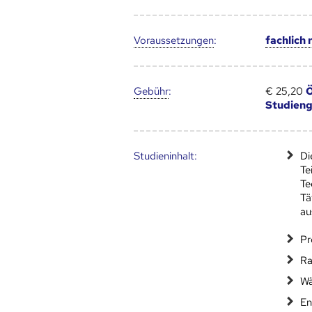
Voraus­setzungen
:
fachlich
Gebühr
:
€ 25,20
Ö
Studien
Studien­inhalt:
Di
Te
Te
Tä
au
Pr
Ra
Wä
En