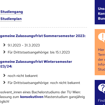
Uns
m
Studien­gang
Kont
Bun
m
Studien­plan
lgemeine Zulassungsfrist Sommersemester 2023:
9.1.2023 - 31.3.2023
Hier
Für Drittstaatsangehörige: bis 15.1.2023
Term
der 
lgemeine Zulassungsfrist Wintersemester
Info
023/24:
Stud
noch nicht bekannt
Für Drittstaatsangehörige: noch nicht bekannt
solvent_innen eines Bachelorstudiums der TU Wien:
lassung​​​​ zum
konsekutiven
Masterstudium ganzjährig
Find
glich!