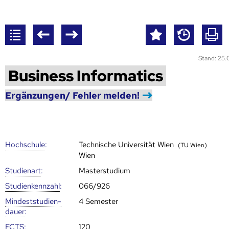
Stand: 25
Business Informatics
Ergänzungen/ Fehler melden!
Hoch­schule
:
Technische Universität Wien
(TU Wien)
Wien
Studienart
:
Masterstudium
Studien­kenn­zahl
:
066/926
Mindest­studien­
4 Semester
dauer
:
ECTS
:
120