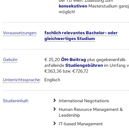
der TU Wien: Zulassung​​​​ zum
konsekutiven
Masterstudium ganzj
möglich!
Voraus­setzungen
:
fachlich relevantes Bachelor- oder
gleichwertiges Studium
Gebühr
:
€ 25,20
ÖH-Beitrag
plus gegebenenfalls
anfallende
Studiengebühren
im Umfang 
€363,36 bzw. €726,72
Unter­richts­sprache
:
Englisch
Studien­inhalt:
International Negotiations
Human Resource Management &
Leadership
IT-based Management