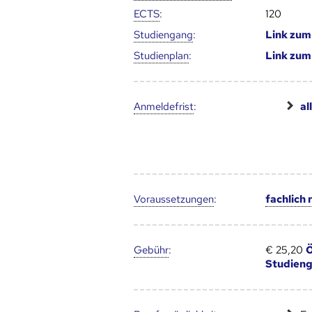
ECTS
:
120
Studien­gang
:
Link zu
Studien­plan
:
Link zu
Anmelde­frist
:
al
Voraus­setzungen
:
fachlich
Gebühr
:
€ 25,20
Ö
Studien