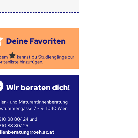
Deine Favoriten
 dem
kannst du Studiengänge zur
ritenliste hinzufügen.
Wir beraten dich!
ien- und MaturantInnenberatung
bstummengasse 7 - 9, 1040 Wien
310 88 80/ 24 und
310 88 80/ 25
dienberatung@oeh.ac.at