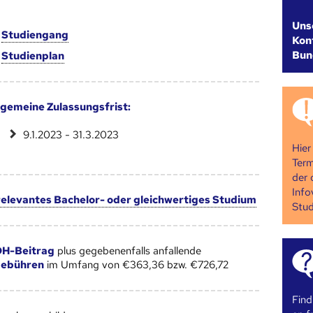
Uns
m
Studien­gang
Kont
Bun
m
Studien­plan
lgemeine Zulassungsfrist:
9.1.2023 - 31.3.2023
Hier
Term
der 
Info
 relevantes Bachelor- oder gleichwertiges Studium
Stud
H-Beitrag
plus gegebenenfalls anfallende
gebühren
im Umfang von €363,36 bzw. €726,72
Find