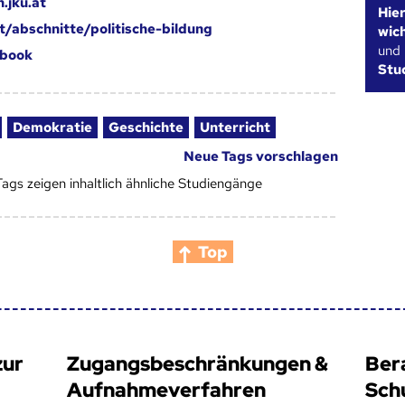
.jku.at
Hie
at/abschnitte/politische-bildung
wic
und
book
Stu
Demokratie
Geschichte
Unterricht
Neue Tags vorschlagen
Tags zeigen inhaltlich ähnliche Studiengänge
Top
zur
Zugangsbeschränkungen &
Ber
Aufnahmeverfahren
Sch