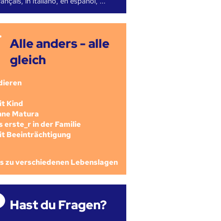
ançais, in italiano, en español, ...
Alle anders - alle
gleich
dieren
mit Kind
ohne Matura
als erste_r in der Familie
mit Beeinträchtigung
os zu verschiedenen Lebenslagen
Hast du Fragen?