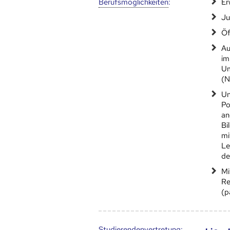
Berufs­möglich­keiten
:
Er
Ju
Öf
Au
im
Um
(N
Un
Po
an
Bi
mi
Le
de
Mi
Re
(p
Studierendenvertretung: