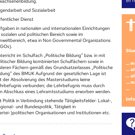
en fr
wachsenenbildung.
gendarbeit und Sozialarbeit
fentlicher Dienst
fgaben in nationalen und internationalen Einrichtungen
 sozialen und politischen Bereich sowie im
weltbereich, etwa in Non Governmental Organizations
GOs).
Stu
terricht im Schulfach „Politische Bildung“ bzw. in mit
litischer Bildung kombinierten Schulfächern sowie in
... 
deren Fächern gemäß des Grundsatzerlasses „Politische
... 
ldung“ des BMUK Aufgrund der gesetzlichen Lage ist
... 
t der Absolvierung des Masterstudiums keine
... 
hrbefugnis verbunden; die Lehrbefugnis muss durch
...
n Abschluss eines Lehramtsstudiums erworben werden.
Inf
t Politik in Verbindung stehende Tätigkeitsfelder: Lokal-,
gional- und Bundespolitik, Tätigkeit in
artei-)politischen Organisationen und Institutionen etc.