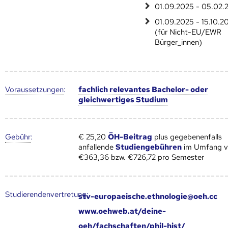
01.09.2025 - 05.02.
01.09.2025 - 15.10.2
(für Nicht-EU/EWR
Bürger_innen)
Voraus­setzungen
:
fachlich relevantes Bachelor- oder
gleichwertiges Studium
Gebühr
:
€ 25,20
ÖH-Beitrag
plus gegebenenfalls
anfallende
Studiengebühren
im Umfang 
€363,36 bzw. €726,72 pro Semester
Studierendenvertretung:
stv-europaeische.ethnologie@oeh.cc
www.oehweb.at/deine-
oeh/fachschaften/phil-hist/