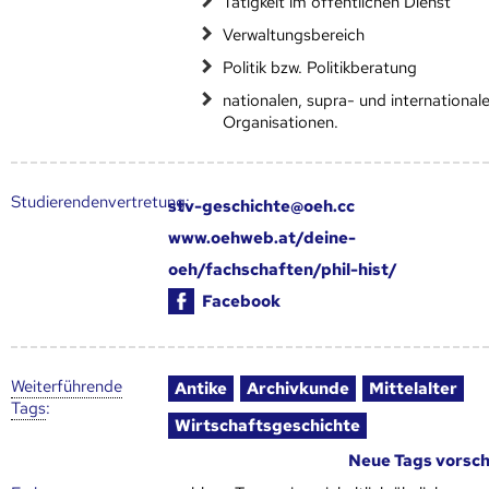
Tätigkeit im öffentlichen Dienst
Verwaltungsbereich
Politik bzw. Politikberatung
nationalen, supra- und international
Organisationen.
Studierendenvertretung:
stv-geschichte@oeh.cc
www.oehweb.at/deine-
oeh/fachschaften/phil-hist/
Facebook
Weiter­führende
Antike
Archivkunde
Mittelalter
Tags
:
Wirtschaftsgeschichte
Neue Tags vorsc