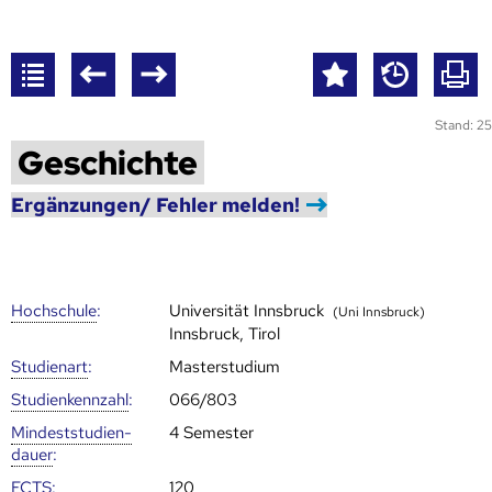
Stand: 25
Geschichte
Ergänzungen/ Fehler melden!
Hoch­schule
:
Universität Innsbruck
(Uni Innsbruck)
Innsbruck, Tirol
Studienart
:
Masterstudium
Studien­kenn­zahl
:
066/803
Mindest­studien­
4 Semester
dauer
:
ECTS
:
120