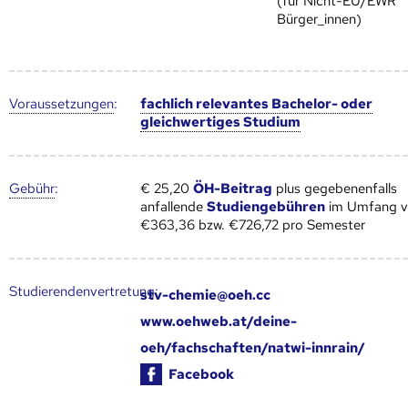
(für Nicht-EU/EWR
Bürger_innen)
Voraus­setzungen
:
fachlich relevantes Bachelor- oder
gleichwertiges Studium
Gebühr
:
€ 25,20
ÖH-Beitrag
plus gegebenenfalls
anfallende
Studiengebühren
im Umfang 
€363,36 bzw. €726,72 pro Semester
Studierendenvertretung:
stv-chemie@oeh.cc
www.oehweb.at/deine-
oeh/fachschaften/natwi-innrain/
Facebook