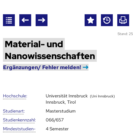
Stand: 25
Material- und
Nanowissenschaften
Ergänzungen/ Fehler melden!
Hoch­schule
:
Universität Innsbruck
(Uni Innsbruck)
Innsbruck, Tirol
Studienart
:
Masterstudium
Studien­kenn­zahl
:
066/657
Mindest­studien­
4 Semester