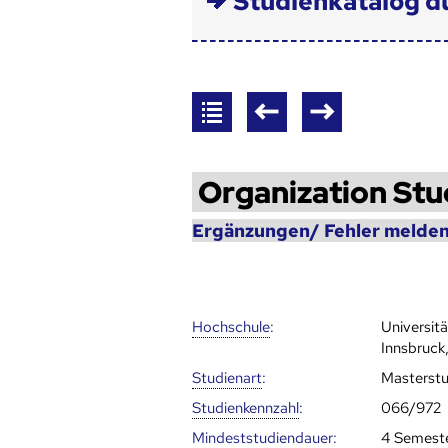
Studienkatalog d
Organization Stu
Ergänzungen/ Fehler melden
Hoch­schule
:
Universit
Innsbruck,
Studienart
:
Masterst
Studien­kenn­zahl
:
066/972
Mindest­studien­dauer
:
4 Semest