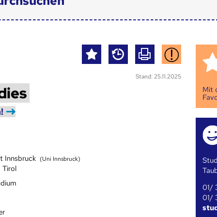
urchsuchen
Stand: 25.11.2025
dies
Mit
Favo
!
ät Innsbruck
(Uni Innsbruck)
Stud
 Tirol
Tau
udium
01/ 
01/ 
stu
er