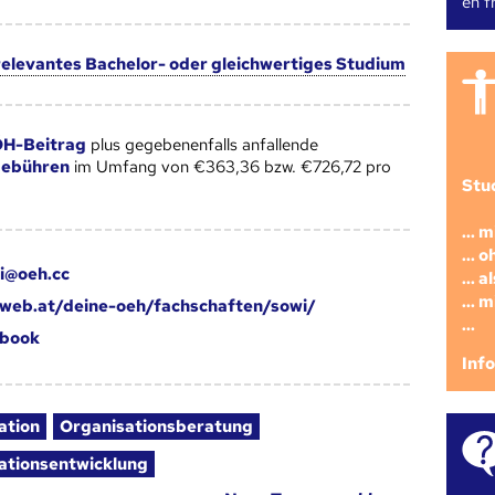
en fr
 relevantes Bachelor- oder gleichwertiges Studium
H-Beitrag
plus gegebenenfalls anfallende
gebühren
im Umfang von €363,36 bzw. €726,72 pro
Stu
... 
... 
i@oeh.cc
... 
... 
web.at/deine-oeh/fachschaften/sowi/
...
book
Inf
ation
Organisationsberatung
ationsentwicklung