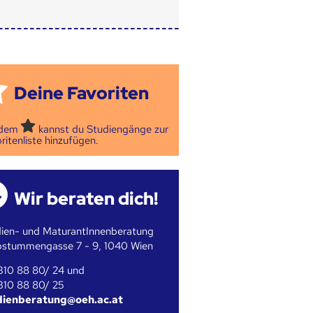
Deine Favoriten
 dem
kannst du Studiengänge zur
ritenliste hinzufügen.
Wir beraten dich!
ien- und MaturantInnenberatung
bstummengasse 7 - 9, 1040 Wien
310 88 80/ 24 und
310 88 80/ 25
dienberatung@oeh.ac.at