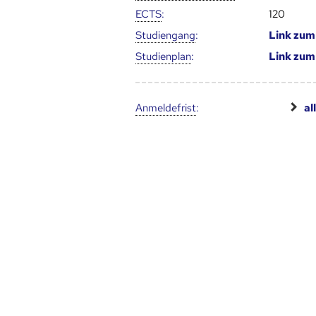
ECTS
:
120
Studien­gang
:
Link zu
Studien­plan
:
Link zu
Anmelde­frist
:
al