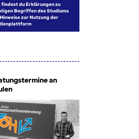
r findest du Erklärungen zu
htigen Begriffen des Studiums
Hinweise zur Nutzung der
dienplattform
.
atungstermine an
ulen