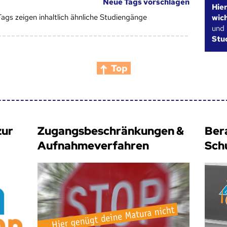
Neue Tags vorschlagen
Hie
Tags zeigen inhaltlich ähnliche Studiengänge
wic
und
Stu
Top
zur
Zugangsbeschränkungen &
Ber
Aufnahmeverfahren
Sch