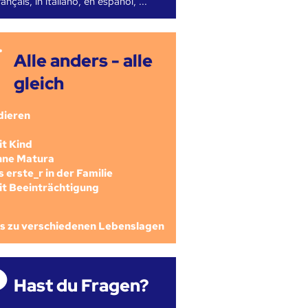
ançais, in italiano, en español, ...
Alle anders - alle
gleich
dieren
mit Kind
ohne Matura
als erste_r in der Familie
mit Beeinträchtigung
os zu verschiedenen Lebenslagen
Hast du Fragen?