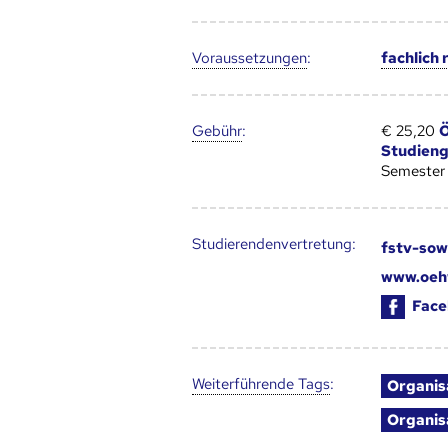
Voraus­setzungen
:
fachlich
Gebühr
:
€ 25,20
Ö
Studien
Semester
Studierendenvertretung:
fstv-sow
www.oeh
Face
Weiter­führende Tags
:
Organis
Organis