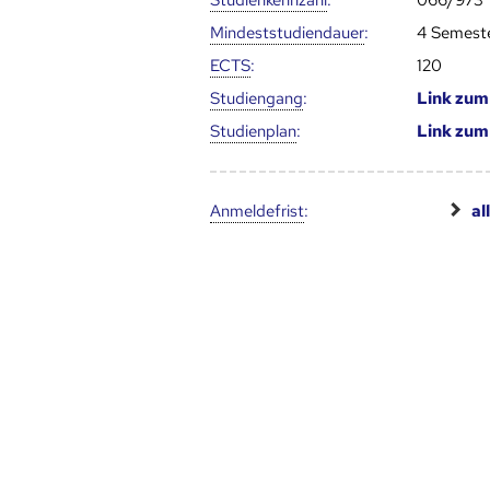
Studien­kenn­zahl
:
066/973
Mindest­studien­dauer
:
4 Semest
ECTS
:
120
Studien­gang
:
Link zu
Studien­plan
:
Link zu
Anmelde­frist
:
al