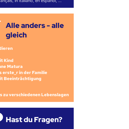
ançais, in italiano, en español, ...
Alle anders - alle
gleich
dieren
mit Kind
ohne Matura
als erste_r in der Familie
mit Beeinträchtigung
os zu verschiedenen Lebenslagen
Hast du Fragen?