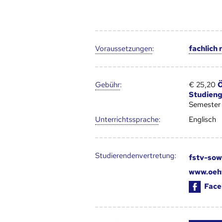
Voraus­setzungen
:
fachlich
Gebühr
:
€ 25,20
Ö
Studien
Semester
Unter­richts­sprache
:
Englisch
Studierendenvertretung:
fstv-sow
www.oeh
Face