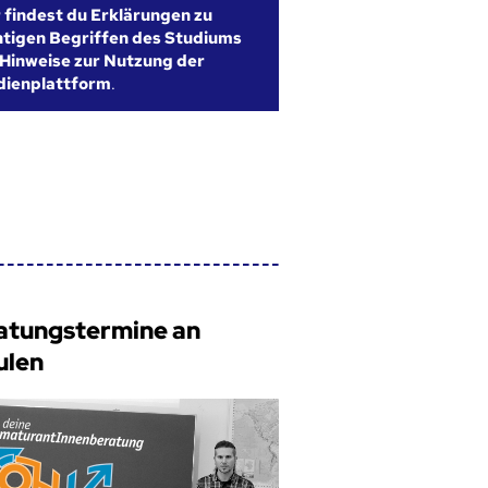
r findest du Erklärungen zu
htigen Begriffen des Studiums
Hinweise zur Nutzung der
dienplattform
.
atungstermine an
ulen