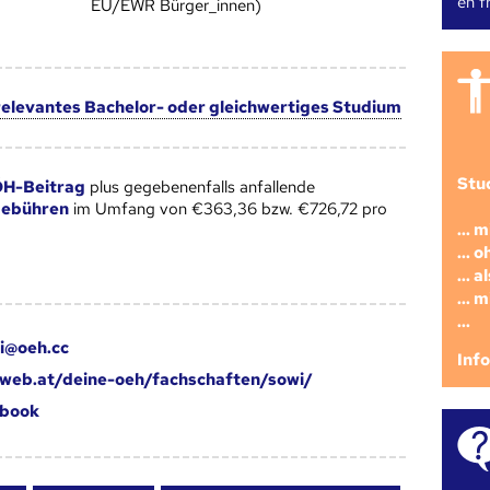
en fr
EU/EWR Bürger_innen)
 relevantes Bachelor- oder gleichwertiges Studium
Stu
H-Beitrag
plus gegebenenfalls anfallende
gebühren
im Umfang von €363,36 bzw. €726,72 pro
... 
... 
... 
... 
...
i@oeh.cc
Inf
web.at/deine-oeh/fachschaften/sowi/
book