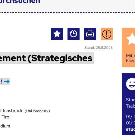
urchsuchen
Stand: 25.11.2025
ement (Strategisches
Mit
Favo
!
Stud
Tau
ät Innsbruck
(Uni Innsbruck)
01/ 
 Tirol
01/ 
udium
stu