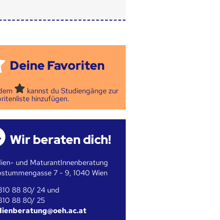
Deine Favoriten
 dem
kannst du Studiengänge zur
ritenliste hinzufügen.
Wir beraten dich!
ien- und MaturantInnenberatung
bstummengasse 7 - 9, 1040 Wien
310 88 80/ 24 und
310 88 80/ 25
dienberatung@oeh.ac.at