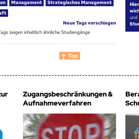
ion
Management
Strategisches Management
Hie
wic
aft
und
Neue Tags vorschlagen
Stu
Tags zeigen inhaltlich ähnliche Studiengänge
Top
zur
Zugangsbeschränkungen &
Ber
Aufnahmeverfahren
Sch