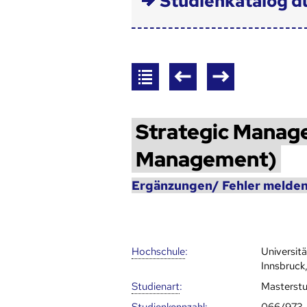
Studienkatalog d
Strategic Manag
Management)
Ergänzungen/ Fehler melden
Hoch­schule
:
Universit
Innsbruck,
Studienart
:
Masterst