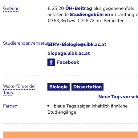
Gebühr
:
€ 25,20
ÖH-Beitrag
plus gegebenenfalls
anfallende
Studiengebühren
im Umfang 
€363,36 bzw. €726,72 pro Semester
Studierendenvertretung:
StRV-Biologie@uibk.ac.at
biopage.uibk.ac.at
Facebook
Weiter­führende
Biologie
Dissertation
Tags
:
Neue Tags vorsc
Farben:
blaue Tags zeigen inhaltlich ähnliche
Studiengänge