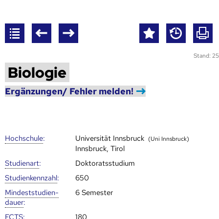
Stand: 25
Biologie
Ergänzungen/ Fehler melden!
Hoch­schule
:
Universität Innsbruck
(Uni Innsbruck)
Innsbruck, Tirol
Studienart
:
Doktoratsstudium
Studien­kenn­zahl
:
650
Mindest­studien­
6 Semester
dauer
:
ECTS
:
180