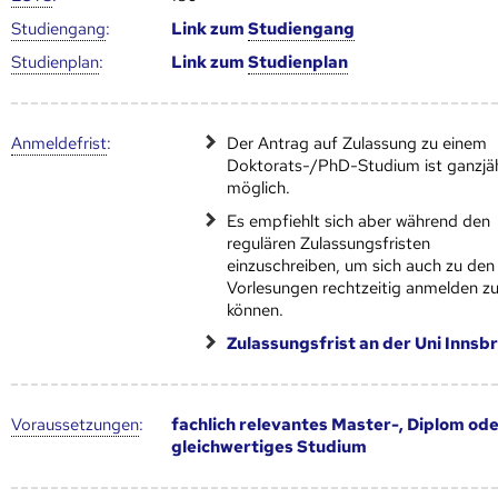
Studien­gang
:
Link zum
Studien­gang
Studien­plan
:
Link zum
Studien­plan
Anmelde­frist
:
Der Antrag auf Zulassung zu einem
Doktorats-/PhD-Studium ist ganzjä
möglich.
Es empfiehlt sich aber während den
regulären Zulassungsfristen
einzuschreiben, um sich auch zu den
Vorlesungen rechtzeitig anmelden z
können.
Zulassungsfrist an der Uni Innsb
Voraus­setzungen
:
fachlich relevantes Master-, Diplom od
gleichwertiges Studium