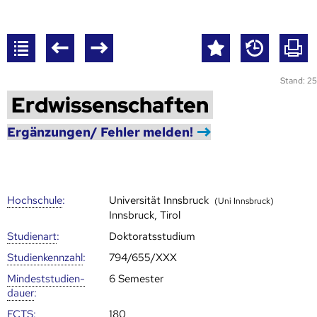
Stand: 25
Erdwissenschaften
Ergänzungen/ Fehler melden!
Hoch­schule
:
Universität Innsbruck
(Uni Innsbruck)
Innsbruck, Tirol
Studienart
:
Doktoratsstudium
Studien­kenn­zahl
:
794/655/XXX
Mindest­studien­
6 Semester
dauer
:
ECTS
:
180