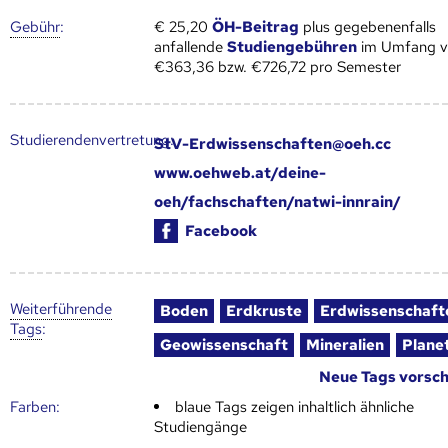
Gebühr
:
€ 25,20
ÖH-Beitrag
plus gegebenenfalls
anfallende
Studiengebühren
im Umfang 
€363,36 bzw. €726,72 pro Semester
Studierendenvertretung:
StV-Erdwissenschaften@oeh.cc
www.oehweb.at/deine-
oeh/fachschaften/natwi-innrain/
Facebook
Weiter­führende
Boden
Erdkruste
Erdwissenschaft
Tags
:
Geowissenschaft
Mineralien
Plane
Neue Tags vorsc
Farben:
blaue Tags zeigen inhaltlich ähnliche
Studiengänge