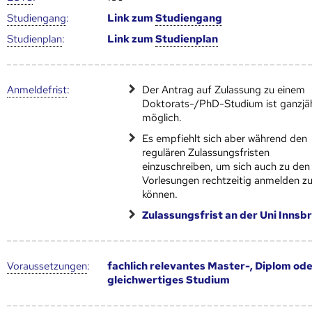
Studien­gang
:
Link zum
Studien­gang
Studien­plan
:
Link zum
Studien­plan
Anmelde­frist
:
Der Antrag auf Zulassung zu einem
Doktorats-/PhD-Studium ist ganzjä
möglich.
Es empfiehlt sich aber während den
regulären Zulassungsfristen
einzuschreiben, um sich auch zu den
Vorlesungen rechtzeitig anmelden z
können.
Zulassungsfrist an der Uni Innsb
Voraus­setzungen
:
fachlich relevantes Master-, Diplom od
gleichwertiges Studium