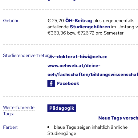
Gebühr
:
€ 25,20
ÖH-Beitrag
plus gegebenenfalls
anfallende
Studiengebühren
im Umfang 
€363,36 bzw. €726,72 pro Semester
Studierendenvertretung:
stv-doktorat-biwi@oeh.cc
www.oehweb.at/deine-
oeh/fachschaften/bildungswissenscha
Facebook
Weiter­führende
Pädagogik
Tags
:
Neue Tags vorsc
Farben:
blaue Tags zeigen inhaltlich ähnliche
Studiengänge