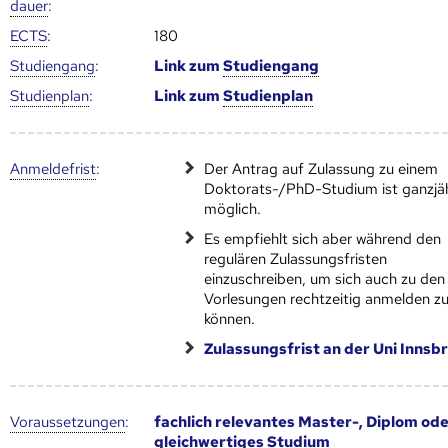
dauer
:
ECTS
:
180
Studien­gang
:
Link zum
Studien­gang
Studien­plan
:
Link zum
Studien­plan
Anmelde­frist
:
Der Antrag auf Zulassung zu einem
Doktorats-/PhD-Studium ist ganzjä
möglich.
Es empfiehlt sich aber während den
regulären Zulassungsfristen
einzuschreiben, um sich auch zu den
Vorlesungen rechtzeitig anmelden z
können.
Zulassungsfrist an der Uni Innsb
Voraus­setzungen
:
fachlich relevantes Master-, Diplom od
gleichwertiges Studium