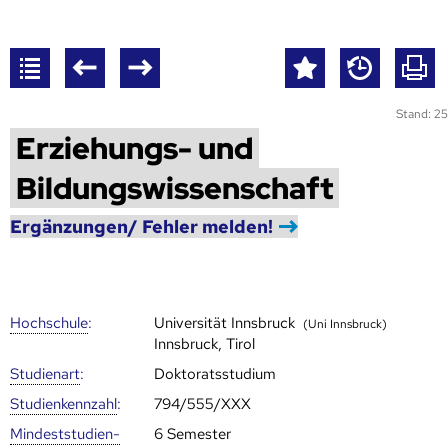
Stand: 25
Erziehungs- und
Bildungswissenschaft
Ergänzungen/ Fehler melden!
Hoch­schule
:
Universität Innsbruck
(Uni Innsbruck)
Innsbruck, Tirol
Studienart
:
Doktoratsstudium
Studien­kenn­zahl
:
794/555/XXX
Mindest­studien­
6 Semester