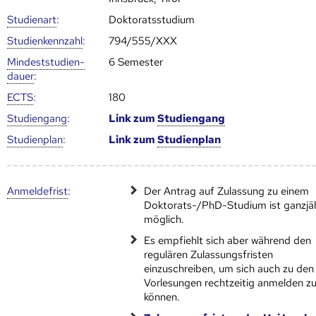
Studienart
:
Doktoratsstudium
Studien­kenn­zahl
:
794/555/XXX
Mindest­studien­
6 Semester
dauer
:
ECTS
:
180
Studien­gang
:
Link zum
Studien­gang
Studien­plan
:
Link zum
Studien­plan
Anmelde­frist
:
Der Antrag auf Zulassung zu einem
Doktorats-/PhD-Studium ist ganzjä
möglich.
Es empfiehlt sich aber während den
regulären Zulassungsfristen
einzuschreiben, um sich auch zu den
Vorlesungen rechtzeitig anmelden z
können.