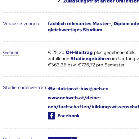
Zulassungsfrist an der Uni Innsb
Voraus­setzungen
:
fachlich relevantes Master-, Diplom od
gleichwertiges Studium
Gebühr
:
€ 25,20
ÖH-Beitrag
plus gegebenenfalls
anfallende
Studiengebühren
im Umfang 
€363,36 bzw. €726,72 pro Semester
Studierendenvertretung:
stv-doktorat-biwi@oeh.cc
www.oehweb.at/deine-
oeh/fachschaften/bildungswissenscha
Facebook