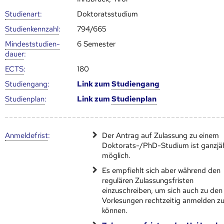
Studienart
:
Doktoratsstudium
Studien­kenn­zahl
:
794/665
Mindest­studien­
6 Semester
dauer
:
ECTS
:
180
Studien­gang
:
Link zum
Studien­gang
Studien­plan
:
Link zum
Studien­plan
Anmelde­frist
:
Der Antrag auf Zulassung zu einem
Doktorats-/PhD-Studium ist ganzjä
möglich.
Es empfiehlt sich aber während den
regulären Zulassungsfristen
einzuschreiben, um sich auch zu den
Vorlesungen rechtzeitig anmelden z
können.