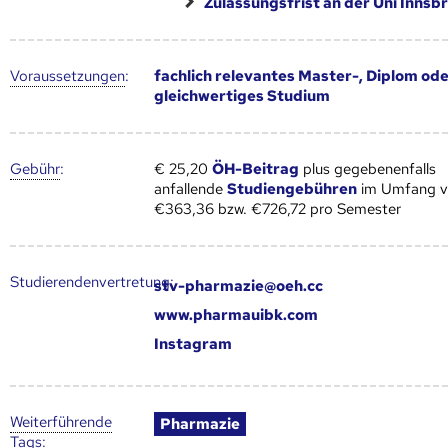
Zulassungsfrist an der Uni Innsb
Voraus­setzungen
:
fachlich relevantes Master-, Diplom od
gleichwertiges Studium
Gebühr
:
€ 25,20
ÖH-Beitrag
plus gegebenenfalls
anfallende
Studiengebühren
im Umfang 
€363,36 bzw. €726,72 pro Semester
Studierendenvertretung:
stv-pharmazie@oeh.cc
www.pharmauibk.com
Instagram
Weiter­führende
Pharmazie
Tags
: