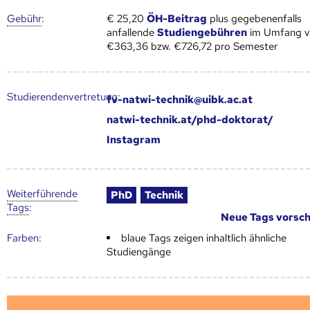
Gebühr
:
€ 25,20
ÖH-Beitrag
plus gegebenenfalls
anfallende
Studiengebühren
im Umfang 
€363,36 bzw. €726,72 pro Semester
Studierendenvertretung:
fv-natwi-technik@uibk.ac.at
natwi-technik.at/phd-doktorat/
Instagram
Weiter­führende
PhD
Technik
Tags
:
Neue Tags vorsc
Farben:
blaue Tags zeigen inhaltlich ähnliche
Studiengänge