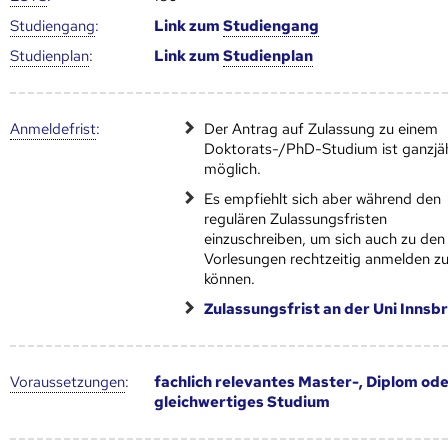
Studien­gang
:
Link zum
Studien­gang
Studien­plan
:
Link zum
Studien­plan
Anmelde­frist
:
Der Antrag auf Zulassung zu einem
Doktorats-/PhD-Studium ist ganzjä
möglich.
Es empfiehlt sich aber während den
regulären Zulassungsfristen
einzuschreiben, um sich auch zu den
Vorlesungen rechtzeitig anmelden z
können.
Zulassungsfrist an der Uni Innsb
Voraus­setzungen
:
fachlich relevantes Master-, Diplom od
gleichwertiges Studium