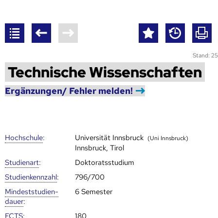
Stand: 25
Technische Wissenschaften
Ergänzungen/ Fehler melden!
Hoch­schule
:
Universität Innsbruck
(Uni Innsbruck)
Innsbruck, Tirol
Studienart
:
Doktoratsstudium
Studien­kenn­zahl
:
796/700
Mindest­studien­
6 Semester
dauer
:
ECTS
:
180