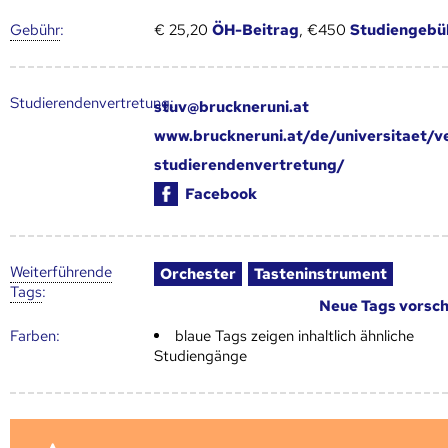
Gebühr
:
€ 25,20
ÖH-Beitrag
, €450
Studiengebü
Studierendenvertretung:
stuv@bruckneruni.at
www.bruckneruni.at/de/universitaet/v
studierendenvertretung/
Facebook
Weiter­führende
Orchester
Tasteninstrument
Tags
:
Neue Tags vorsc
Farben:
blaue Tags zeigen inhaltlich ähnliche
Studiengänge