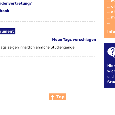
... 
ndenvertretung/
... 
book
... 
... 
...
trument
Inf
Neue Tags vorschlagen
Tags zeigen inhaltlich ähnliche Studiengänge
Hie
wic
und
Stu
Top