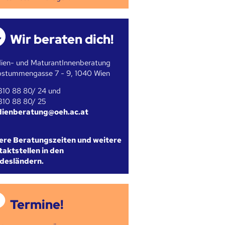
Wir beraten dich!
ien- und MaturantInnenberatung
bstummengasse 7 - 9, 1040 Wien
310 88 80/ 24 und
310 88 80/ 25
dienberatung@oeh.ac.at
ere Beratungszeiten und weitere
aktstellen in den
desländern.
Termine!