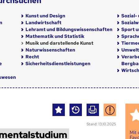
urchsuchen
Kunst und Design
Sozial-
n
Landwirtschaft
Sozial
Lehramt und Bildungswissenschaften
Sport u
Mathematik und Statistik
Sprach
Musik und darstellende Kunst
Tiermed
Naturwissenschaften
Umwelt
Recht
Verarb
e
Sicherheitsdienstleistungen
Bergba
Wirtsch
nswesen
Stand: 13.10.2025
umentalstudium
Mit
Favo