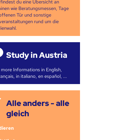
 findest du eine Übersicht an
inen wie Beratungsmessen, Tage
offenen Tür und sonstige
veranstaltungen rund um die
ienwahl.
Study in Austria
 more Informations in English,
ançais, in italiano, en español, ...
Alle anders - alle
gleich
dieren