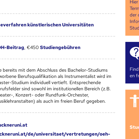
Hier
Term
der 
Info
verfahren künstlerischen Universitäten
Stud
H-Beitrag
, €450
Studiengebühren
Find
e bereits mit dem Abschluss des Bachelor-Studiums
en fr
worbene Berufsqualifikation als Instrumentalist wird im
ster-Studium individuell vertieft. Entsprechende
rufsfelder sind sowohl im institutionellen Bereich (z.B.
eater-, Konzert- oder Rundfunk-Orchester,
siklehranstalten) als auch im freien Beruf gegeben.
ckneruni.at
Stu
kneruni.at/de/universitaet/vertretungen/oeh-