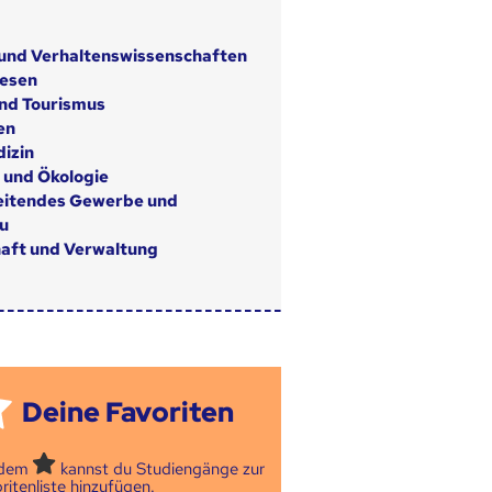
 und Verhaltenswissenschaften
wesen
nd Tourismus
en
izin
 und Ökologie
eitendes Gewerbe und
u
aft und Verwaltung
Deine Favoriten
 dem
kannst du Studiengänge zur
ritenliste hinzufügen.