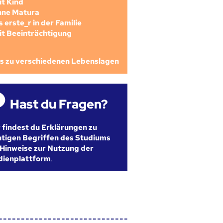
mit Kind
ohne Matura
als erste_r in der Familie
mit Beeinträchtigung
os zu verschiedenen Lebenslagen
Hast du Fragen?
r findest du Erklärungen zu
htigen Begriffen des Studiums
Hinweise zur Nutzung der
dienplattform
.