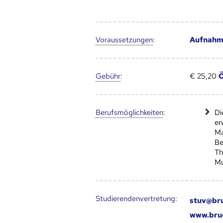
Voraus­setzungen
:
Aufnahme
Gebühr
:
€ 25,20
Ö
Berufs­möglich­keiten
:
Di
er
Ma
Be
Th
Mu
Studierendenvertretung:
stuv@bru
www.bruc