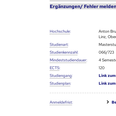
Ergänzungen/ Fehler melden
Hoch­schule
:
Anton Bru
Linz, Obe
Studienart
:
Masterst
Studien­kenn­zahl
:
066/723
Mindest­studien­dauer
:
4 Semest
ECTS
:
120
Studien­gang
:
Link zu
Studien­plan
:
Link zu
Anmelde­frist
:
Be