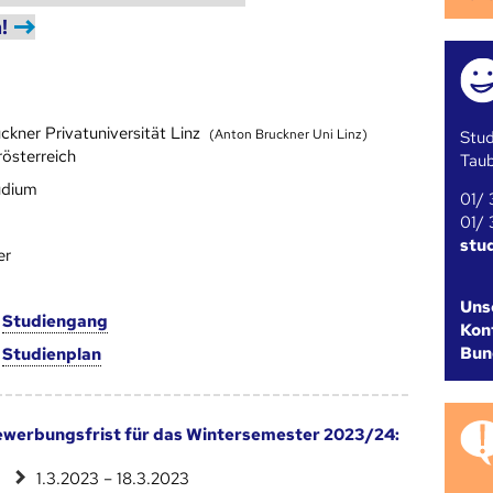
!
ckner Privatuniversität Linz
(Anton Bruckner Uni Linz)
Stud
rösterreich
Tau
udium
01/ 
01/ 
stu
er
Uns
m
Studien­gang
Kont
Bun
m
Studien­plan
werbungsfrist für das Wintersemester 2023/24:
1.3.2023 – 18.3.2023