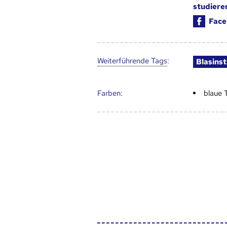
studiere
Face
Weiter­führende Tags
:
Blasins
Farben:
blaue 