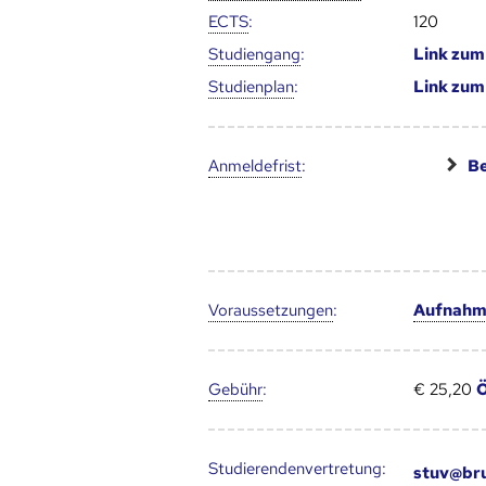
ECTS
:
120
Studien­gang
:
Link zu
Studien­plan
:
Link zu
Anmelde­frist
:
Be
Voraus­setzungen
:
Aufnahme
Gebühr
:
€ 25,20
Ö
Studierendenvertretung:
stuv@bru