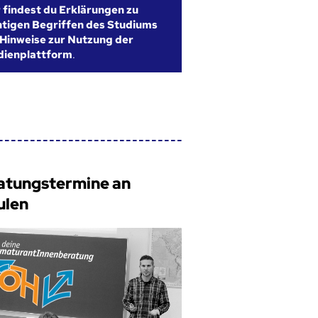
r findest du Erklärungen zu
htigen Begriffen des Studiums
Hinweise zur Nutzung der
dienplattform
.
atungstermine an
ulen