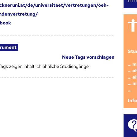
en fr
kneruni.at/de/universitaet/vertretungen/oeh-
ndenvertretung/
book
trument
Stu
Neue Tags vorschlagen
... 
Tags zeigen inhaltlich ähnliche Studiengänge
... 
... 
... 
...
Inf