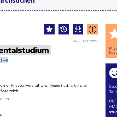
urchsuchen
Stand: 13.10.2025
entalstudium
Mit
Favo
!
ckner Privatuniversität Linz
(Anton Bruckner Uni Linz)
Stud
rösterreich
Tau
udium
01/ 
01/ 
stu
er