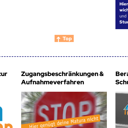
Hie
wic
und
Stu
Top
zur
Zugangsbeschränkungen &
Ber
Aufnahmeverfahren
Sch