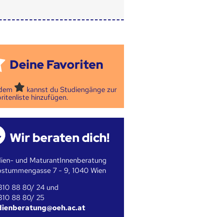
Deine Favoriten
 dem
kannst du Studiengänge zur
ritenliste hinzufügen.
Wir beraten dich!
ien- und MaturantInnenberatung
bstummengasse 7 - 9, 1040 Wien
310 88 80/ 24 und
310 88 80/ 25
dienberatung@oeh.ac.at