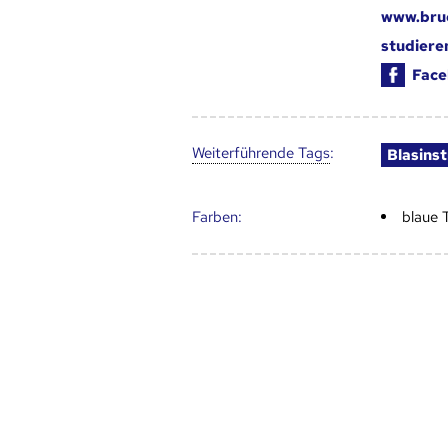
www.bruc
studiere
Face
Weiter­führende Tags
:
Blasins
Farben:
blaue 