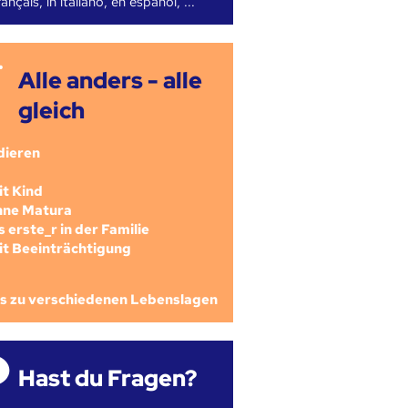
ançais, in italiano, en español, ...
Alle anders - alle
gleich
dieren
mit Kind
ohne Matura
als erste_r in der Familie
mit Beeinträchtigung
os zu verschiedenen Lebenslagen
Hast du Fragen?