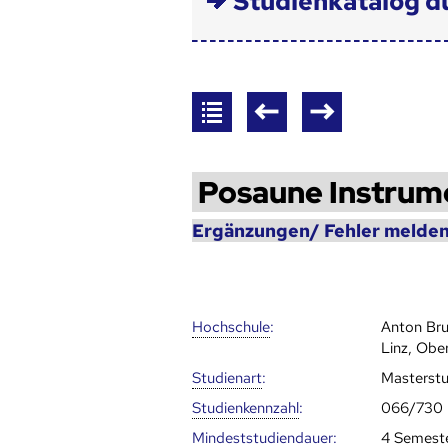
Studienkatalog d
Posaune Instrum
Ergänzungen/ Fehler melden
Hoch­schule
:
Anton Bru
Linz, Obe
Studienart
:
Masterst
Studien­kenn­zahl
:
066/730
Mindest­studien­dauer
:
4 Semest