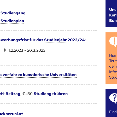
Uns
m
Studien­gang
Kont
Bun
m
Studien­plan
werbungsfrist für das
Studienjahr
2023/24:
1.2.2023 - 20.3.2023
Hier
Term
der 
Info
verfahren künstlerische Universitäten
Stud
H-Beitrag
, €450
Studiengebühren
Find
ckneruni.at