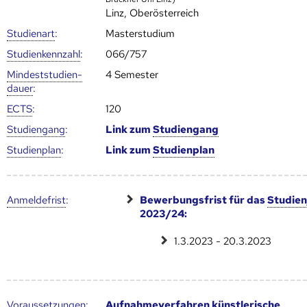
Linz, Oberösterreich
Studienart
:
Masterstudium
Studien­kenn­zahl
:
066/757
Mindest­studien­
4 Semester
dauer
:
ECTS
:
120
Studien­gang
:
Link zum
Studien­gang
Studien­plan
:
Link zum
Studien­plan
Anmelde­frist
:
Bewerbungsfrist für das
Studien
2023/24:
1.3.2023 - 20.3.2023
Voraus­setzungen
:
Aufnahmeverfahren künstlerische