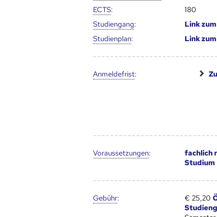
ECTS
:
180
Studien­gang
:
Link zu
Studien­plan
:
Link zu
Anmelde­frist
:
Zu
Voraus­setzungen
:
fachlich
Studium
Gebühr
:
€ 25,20
Ö
Studien