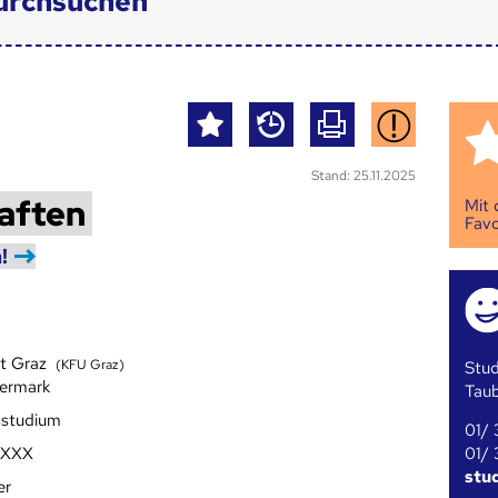
urchsuchen
Stand: 25.11.2025
aften
Mit
Favo
!
ät Graz
(KFU Graz)
Stud
iermark
Tau
sstudium
01/ 
01/ 
/XXX
stu
er