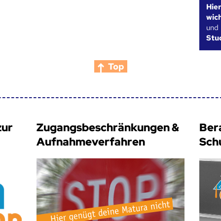
Hie
wic
und
Stu
Top
zur
Zugangsbeschränkungen &
Ber
Aufnahmeverfahren
Sch