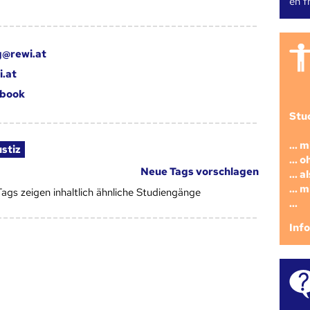
en fr
@rewi.at
.at
book
Stu
... 
stiz
... 
Neue Tags vorschlagen
... 
... 
Tags zeigen inhaltlich ähnliche Studiengänge
...
Inf