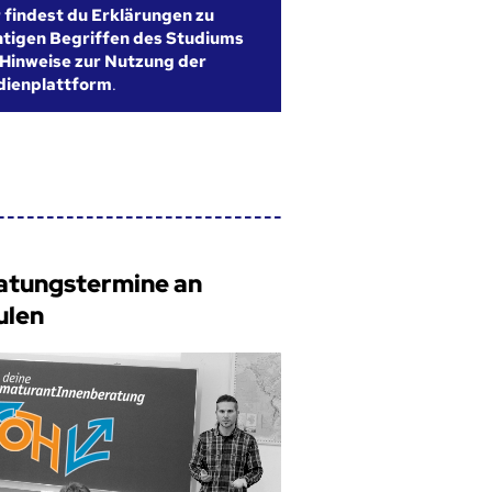
r findest du Erklärungen zu
htigen Begriffen des Studiums
Hinweise zur Nutzung der
dienplattform
.
atungstermine an
ulen