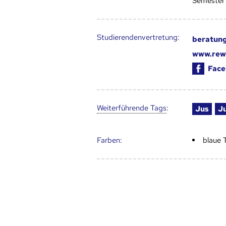
Semester
Studierendenvertretung:
beratung
www.rewi
Face
Weiter­führende Tags
:
Jus
Ju
Farben:
blaue 