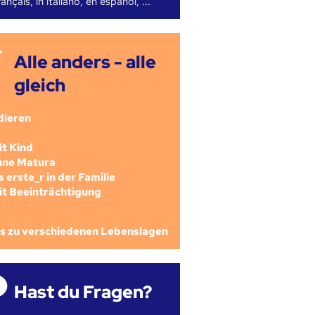
ançais, in italiano, en español, ...
Alle anders - alle
gleich
dieren
mit Kind
ohne Matura
als erste_r in der Familie
mit Beeinträchtigung
os zu verschiedenen Lebenslagen
Hast du Fragen?