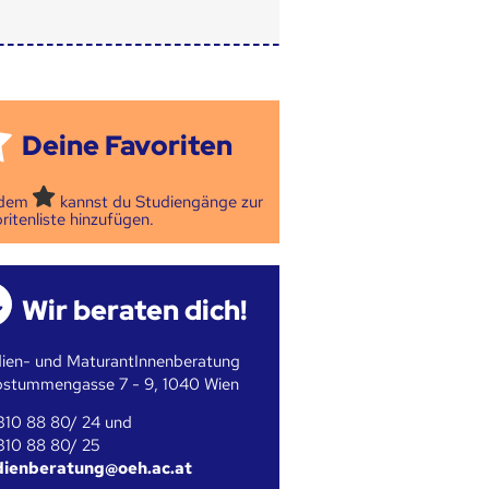
Deine Favoriten
 dem
kannst du Studiengänge zur
ritenliste hinzufügen.
Wir beraten dich!
ien- und MaturantInnenberatung
bstummengasse 7 - 9, 1040 Wien
310 88 80/ 24 und
310 88 80/ 25
dienberatung@oeh.ac.at