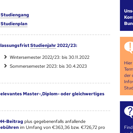
Uns
m
Studien­gang
Kont
Bun
m
Studien­plan
lassungsfrist
Studienjahr
2022/23:
Wintersemester 2022/23: bis 30.11.2022
Hier
Sommersemester 2023: bis 30.4.2023
Term
der 
Info
Stud
 relevantes Master-,Diplom- oder gleichwertiges
H-Beitrag
plus gegebenenfalls anfallende
Find
gebühren
im Umfang von €363,36 bzw. €726,72 pro