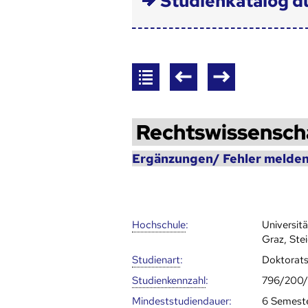
Studienkatalog d
Rechtswissensch
Ergänzungen/ Fehler melden
Hoch­schule
:
Universit
Graz, Ste
Studienart
:
Doktorat
Studien­kenn­zahl
:
796/200
Mindest­studien­dauer
:
6 Semest