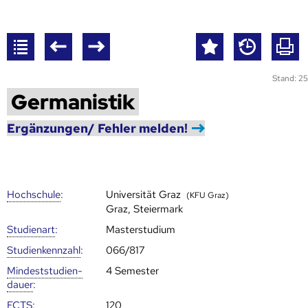
Stand: 25
Germanistik
Ergänzungen/ Fehler melden!
Hoch­schule
:
Universität Graz
(KFU Graz)
Graz, Steiermark
Studienart
:
Masterstudium
Studien­kenn­zahl
:
066/817
Mindest­studien­
4 Semester
dauer
:
ECTS
:
120