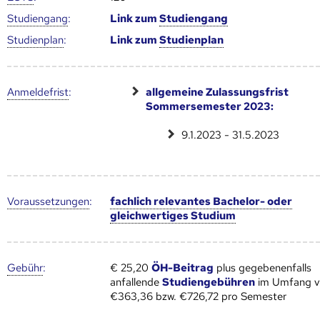
Studien­gang
:
Link zum
Studien­gang
Studien­plan
:
Link zum
Studien­plan
Anmelde­frist
:
allgemeine Zulassungsfrist
Sommersemester 2023:
9.1.2023 - 31.5.2023
Voraus­setzungen
:
fachlich relevantes Bachelor- oder
gleichwertiges Studium
Gebühr
:
€ 25,20
ÖH-Beitrag
plus gegebenenfalls
anfallende
Studiengebühren
im Umfang 
€363,36 bzw. €726,72 pro Semester