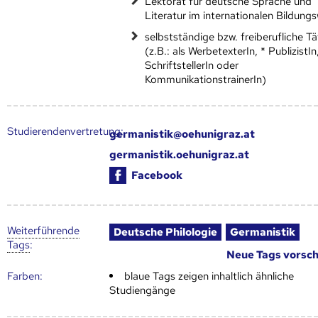
Lektorat für deutsche Sprache und
Literatur im internationalen Bildung
selbstständige bzw. freiberufliche Tä
(z.B.: als WerbetexterIn, * PublizistIn
SchriftstellerIn oder
KommunikationstrainerIn)
Studierendenvertretung:
germanistik@oehunigraz.at
germanistik.oehunigraz.at
Facebook
Weiter­führende
Deutsche Philologie
Germanistik
Tags
:
Neue Tags vorsc
Farben:
blaue Tags zeigen inhaltlich ähnliche
Studiengänge