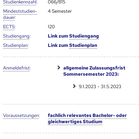
Studien­kenn­zahl
:
066/815
Mindest­studien­
4 Semester
dauer
:
ECTS
:
120
Studien­gang
:
Link zum
Studien­gang
Studien­plan
:
Link zum
Studien­plan
Anmelde­frist
:
allgemeine Zulassungsfrist
Sommersemester 2023:
9.1.2023 - 31.5.2023
Voraus­setzungen
:
fachlich relevantes Bachelor- oder
gleichwertiges Studium