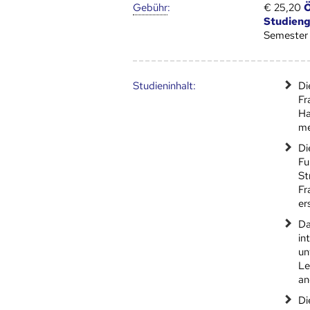
Gebühr
:
€ 25,20
Ö
Studien
Semester
Studien­inhalt:
Di
Fr
Ha
me
Di
Fu
St
Fr
er
Da
in
un
Le
an
Di