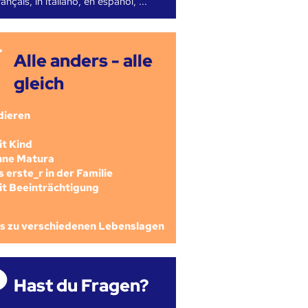
ançais, in italiano, en español, ...
Alle anders - alle
gleich
dieren
mit Kind
ohne Matura
als erste_r in der Familie
mit Beeinträchtigung
os zu verschiedenen Lebenslagen
Hast du Fragen?