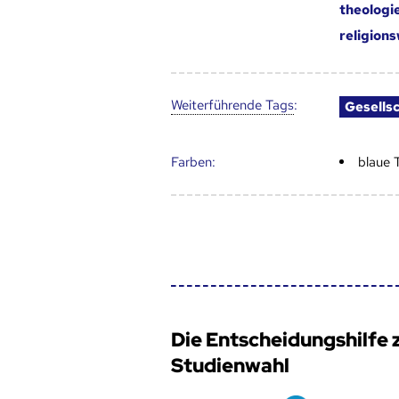
theologi
religion
Weiter­führende Tags
:
Gesells
Farben:
blaue 
Die Entscheidungshilfe 
Studienwahl