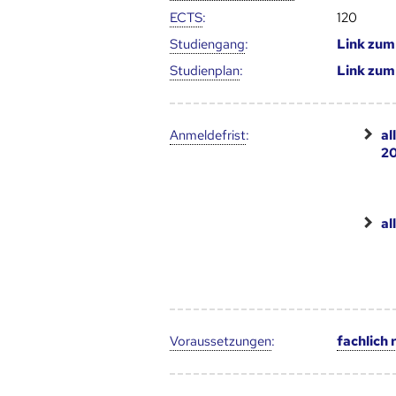
ECTS
:
120
Studien­gang
:
Link zu
Studien­plan
:
Link zu
Anmelde­frist
:
al
2
al
Voraus­setzungen
:
fachlich