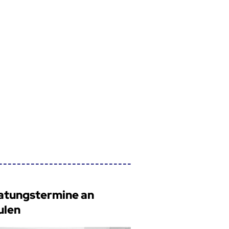
atungstermine an
ulen