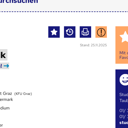
urchsuchen
Stand: 25.11.2025
ik
Mit
Favo
!
ät Graz
(KFU Graz)
Stud
iermark
Tau
udium
01/ 
01/ 
stu
er