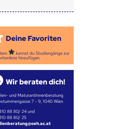
Deine Favoriten
 dem
kannst du Studiengänge zur
ritenliste hinzufügen.
Wir beraten dich!
ien- und MaturantInnenberatung
bstummengasse 7 - 9, 1040 Wien
310 88 80/ 24 und
310 88 80/ 25
dienberatung@oeh.ac.at