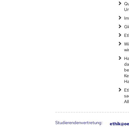
Qu
Un
Im
Gl
Et
Wi
wi
Ha
da
be
Ke
Ha
Et
sa
Al
Studierendenvertretung:
ethik@oe