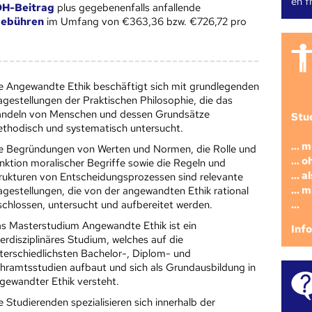
en fr
H-Beitrag
plus gegebenenfalls anfallende
gebühren
im Umfang von €363,36 bzw. €726,72 pro
e Angewandte Ethik beschäftigt sich mit grundlegenden
agestellungen der Praktischen Philosophie, die das
ndeln von Menschen und dessen Grundsätze
Stu
thodisch und systematisch untersucht.
... 
e Begründungen von Werten und Normen, die Rolle und
... 
nktion moralischer Begriffe sowie die Regeln und
... 
rukturen von Entscheidungsprozessen sind relevante
... 
agestellungen, die von der angewandten Ethik rational
...
schlossen, untersucht und aufbereitet werden.
s Masterstudium Angewandte Ethik ist ein
Inf
terdisziplinäres Studium, welches auf die
terschiedlichsten Bachelor-, Diplom- und
hramtsstudien aufbaut und sich als Grundausbildung in
gewandter Ethik versteht.
e Studierenden spezialisieren sich innerhalb der