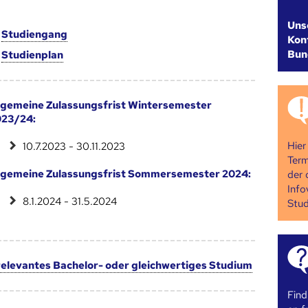
Uns
m
Studien­gang
Kont
Bun
m
Studien­plan
lgemeine Zulassungsfrist Wintersemester
023/24:
Hier
10.7.2023 - 30.11.2023
Term
lgemeine Zulassungsfrist Sommersemester 2024:
der 
Info
8.1.2024 - 31.5.2024
Stud
 relevantes Bachelor- oder gleichwertiges Studium
Find