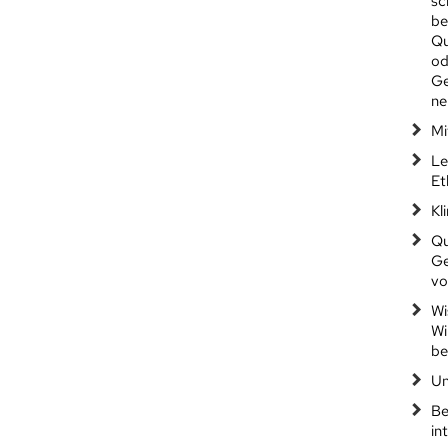
sc
be
Qu
od
Ge
ne
Mi
Le
Et
Kl
Qu
Ge
vo
Wi
Wi
be
Un
Be
in