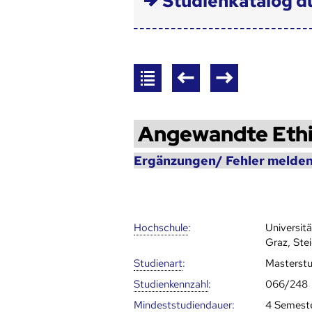
Studienkatalog d
Angewandte Eth
Ergänzungen/ Fehler melden
Hoch­schule
:
Universit
Graz, Ste
Studienart
:
Masterst
Studien­kenn­zahl
:
066/248
Mindest­studien­dauer
:
4 Semest