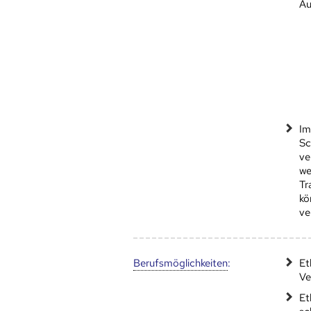
Au
Im
Sc
ve
we
Tr
kö
ve
Berufs­möglich­keiten
:
Et
Ve
Et