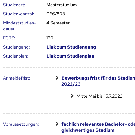
Studienart
:
Masterstudium
Studien­kenn­zahl
:
066/808
Mindest­studien­
4 Semester
dauer
:
ECTS
:
120
Studien­gang
:
Link zum
Studien­gang
Studien­plan
:
Link zum
Studien­plan
Anmelde­frist
:
Bewerbungsfrist für das
Studien
2022/23
Mitte Mai bis 15.7.2022
Voraus­setzungen
:
fachlich relevantes Bachelor- od
gleichwertiges Studium