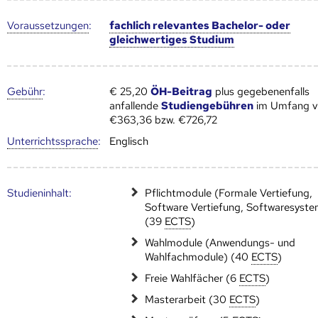
Voraus­setzungen
:
fachlich relevantes Bachelor- oder
gleichwertiges Studium
Gebühr
:
€ 25,20
ÖH-Beitrag
plus gegebenenfalls
anfallende
Studiengebühren
im Umfang 
€363,36 bzw. €726,72
Unter­richts­sprache
:
Englisch
Studien­inhalt:
Pflichtmodule (Formale Vertiefung,
Software Vertiefung, Softwaresyst
(39
ECTS
)
Wahlmodule (Anwendungs- und
Wahlfachmodule) (40
ECTS
)
Freie Wahlfächer (6
ECTS
)
Masterarbeit (30
ECTS
)