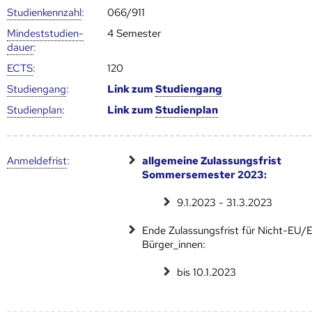
Studien­kenn­zahl
:
066/911
Mindest­studien­
4 Semester
dauer
:
ECTS
:
120
Studien­gang
:
Link zum
Studien­gang
Studien­plan
:
Link zum
Studien­plan
Anmelde­frist
:
allgemeine Zulassungsfrist
Sommersemester 2023:
9.1.2023 - 31.3.2023
Ende Zulassungsfrist für Nicht-EU
Bürger_innen:
bis 10.1.2023