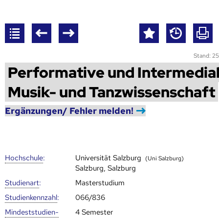
Stand: 25
Performative und Intermedia
Musik- und Tanzwissenschaft
Ergänzungen/ Fehler melden!
Hoch­schule
:
Universität Salzburg
(Uni Salzburg)
Salzburg, Salzburg
Studienart
:
Masterstudium
Studien­kenn­zahl
:
066/836
Mindest­studien­
4 Semester