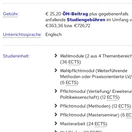
Gebühr
:
€ 25,20
ÖH-Beitrag
plus gegebenenfalls
anfallende
Studiengebühren
im Umfang 
€363,36 bzw. €726,72
Unter­richts­sprache
:
Englisch
Studien­inhalt:
Wahlmodule (2 aus 4 Themenbereic
(36
ECTS
)
Wahlpflichtmodul (Weiter­führende
Methoden oder Praxisorientierte LV/
(6
ECTS
)
Pflichtmodul (Vertiefung/ Erweiteru
Politikwissenschaft) (12
ECTS
)
Pflichtmodul (Methoden) (12
ECTS
)
Pflichtmodul (Masterseminar) (6
EC
Masterarbeit (24
ECTS
)