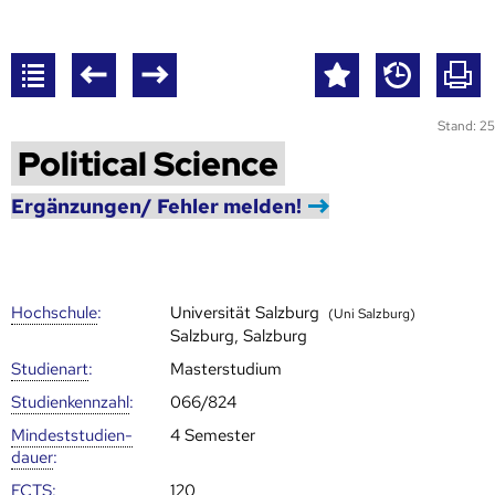
Stand: 25
Political Science
Ergänzungen/ Fehler melden!
Hoch­schule
:
Universität Salzburg
(Uni Salzburg)
Salzburg, Salzburg
Studienart
:
Masterstudium
Studien­kenn­zahl
:
066/824
Mindest­studien­
4 Semester
dauer
:
ECTS
:
120