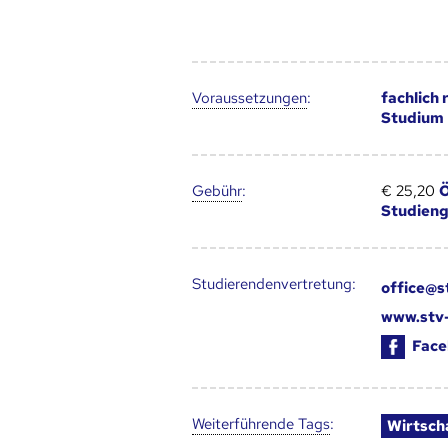
Voraus­setzungen
:
fachlich
Studium
Gebühr
:
€ 25,20
Ö
Studien
Studierendenvertretung:
office@s
www.stv-
Face
Weiter­führende Tags
:
Wirtsch