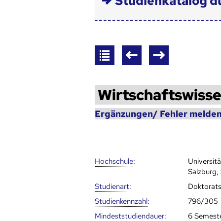
Studienkatalog d
Wirtschaftswiss
Ergänzungen/ Fehler melden
Hoch­schule
:
Universit
Salzburg,
Studienart
:
Doktorat
Studien­kenn­zahl
:
796/305
Mindest­studien­dauer
:
6 Semest