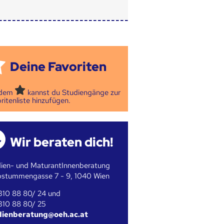
Deine Favoriten
 dem
kannst du Studiengänge zur
ritenliste hinzufügen.
Wir beraten dich!
ien- und MaturantInnenberatung
bstummengasse 7 - 9, 1040 Wien
310 88 80/ 24 und
310 88 80/ 25
dienberatung@oeh.ac.at