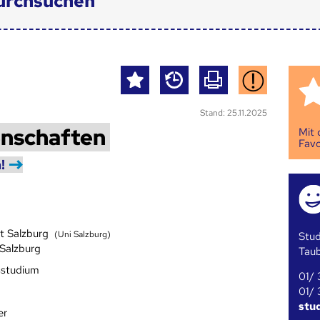
urchsuchen
Stand: 25.11.2025
enschaften
Mit
Favo
!
ät Salzburg
(Uni Salzburg)
Stud
 Salzburg
Tau
sstudium
01/ 
01/ 
stu
er