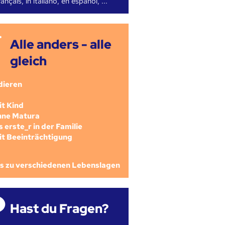
ançais, in italiano, en español, ...
Alle anders - alle
gleich
dieren
mit Kind
ohne Matura
als erste_r in der Familie
mit Beeinträchtigung
os zu verschiedenen Lebenslagen
Hast du Fragen?