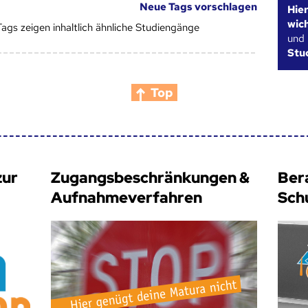
Neue Tags vorschlagen
Hie
wic
Tags zeigen inhaltlich ähnliche Studiengänge
und
Stu
Top
zur
Zugangsbeschränkungen &
Ber
Aufnahmeverfahren
Sch