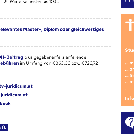
en fr
Wintersemester bis 10.8.
 relevantes Master-, Diplom oder gleichwertiges
Stu
H-Beitrag
plus gegebenenfalls anfallende
... 
gebühren
im Umfang von €363,36 bzw. €726,72
... 
... 
... 
tv-juridicum.at
...
juridicum.at
Inf
book
aft