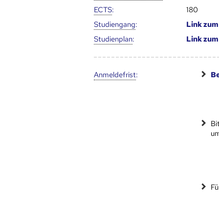
ECTS
:
180
Studien­gang
:
Link zu
Studien­plan
:
Link zu
Anmelde­frist
:
Be
Bi
um
Fü