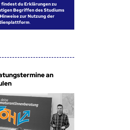
r findest du Erklärungen zu
htigen Begriffen des Studiums
Hinweise zur Nutzung der
dienplattform
.
atungstermine an
ulen