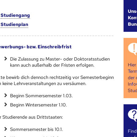
Uns
m
Studien­gang
Kont
Bun
m
Studien­plan
werbungs- bzw. Einschreibfrist
Die Zulassung zu Master- oder Doktoratsstudien
Hier
kann auch außerhalb der Fristen erfolgen.
Term
tte bewirb dich dennoch rechtzeitig vor Semesterbeginn
der 
 keine Lehrveranstaltungen zu versäumen.
Info
Stud
Beginn Sommersemester 1.03.
Beginn Wintersemester 1.10.
r Studierende aus Drittstaaten:
Sommersemester bis 10.1.
Find