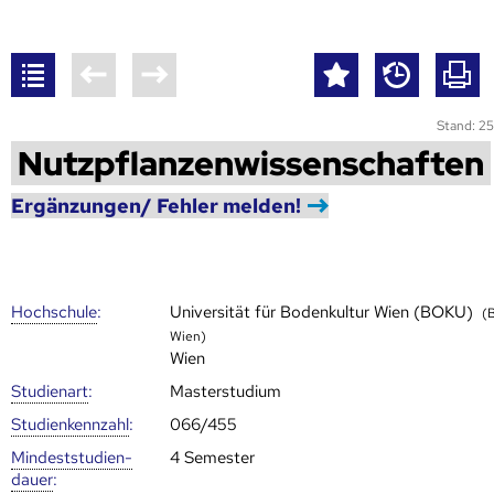
Stand: 25
Nutzpflanzenwissenschaften
Ergänzungen/ Fehler melden!
Hoch­schule
:
Universität für Bodenkultur Wien (BOKU)
(
Wien)
Wien
Studienart
:
Masterstudium
Studien­kenn­zahl
:
066/455
Mindest­studien­
4 Semester
dauer
: