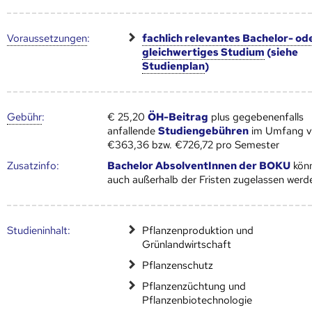
Voraus­setzungen
:
fachlich relevantes Bachelor- od
gleichwertiges Studium
(siehe
Studien­plan
)
Gebühr
:
€ 25,20
ÖH-Beitrag
plus gegebenenfalls
anfallende
Studiengebühren
im Umfang 
€363,36 bzw. €726,72 pro Semester
Zusatz­info:
Bachelor AbsolventInnen der BOKU
kön
auch außerhalb der Fristen zugelassen werd
Studien­inhalt:
Pflanzenproduktion und
Grünlandwirtschaft
Pflanzenschutz
Pflanzenzüchtung und
Pflanzenbiotechnologie