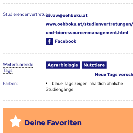
Studierendenvertretung:
stvaw@oehboku.at
www.oehboku.at/studienvertretungen
und-bioressourcenmanagement.html
Facebook
Weiter­führende
Agrarbiologie
Nutztiere
Tags
:
Neue Tags vorsc
Farben:
blaue Tags zeigen inhaltlich ähnliche
Studiengänge
Deine Favoriten