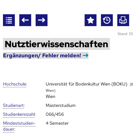
Stand: 25
Nutztierwissenschaften
Ergänzungen/ Fehler melden!
Hoch­schule
:
Universität für Bodenkultur Wien (BOKU)
(
Wien)
Wien
Studienart
:
Masterstudium
Studien­kenn­zahl
:
066/456
Mindest­studien­
4 Semester
dauer
: