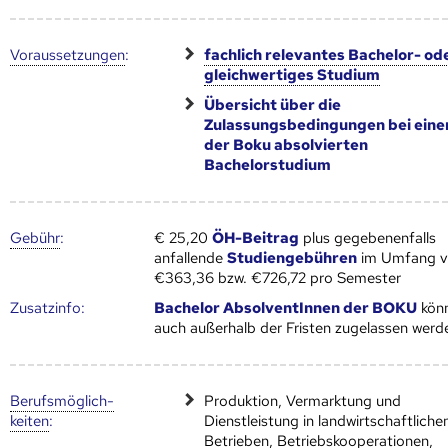
Voraus­setzungen
:
fachlich relevantes Bachelor- od
gleichwertiges Studium
Übersicht über die
Zulassungsbedingungen bei eine
der Boku absolvierten
Bachelorstudium
Gebühr
:
€ 25,20
ÖH-Beitrag
plus gegebenenfalls
anfallende
Studiengebühren
im Umfang 
€363,36 bzw. €726,72 pro Semester
Zusatz­info:
Bachelor AbsolventInnen der BOKU
kön
auch außerhalb der Fristen zugelassen werd
Berufs­möglich­
Produktion, Vermarktung und
keiten
:
Dienstleistung in landwirtschaftliche
Betrieben, Betriebskooperationen,