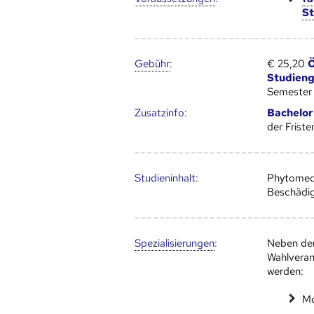
S
Gebühr
:
€ 25,20
Ö
Studien
Semester
Zusatz­info:
Bachelor
der Frist
Studien­inhalt:
Phytomedi
Beschädig
Speziali­sierungen
:
Neben den
Wahlveran
werden:
Mo