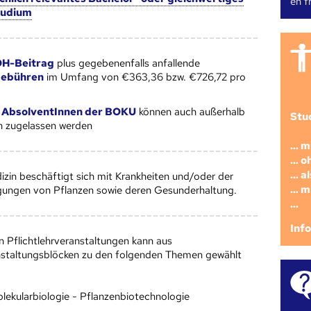
en fr
tudium
H-Beitrag
plus gegebenenfalls anfallende
gebühren
im Umfang von €363,36 bzw. €726,72 pro
 AbsolventInnen der BOKU
können auch außerhalb
Stu
en zugelassen werden
... 
... 
... 
zin beschäftigt sich mit Krankheiten und/oder der
... 
ungen von Pflanzen sowie deren Gesunderhaltung.
...
Inf
 Pflichtlehrveranstaltungen kann aus
staltungsblöcken zu den folgenden Themen gewählt
lekularbiologie - Pflanzenbiotechnologie