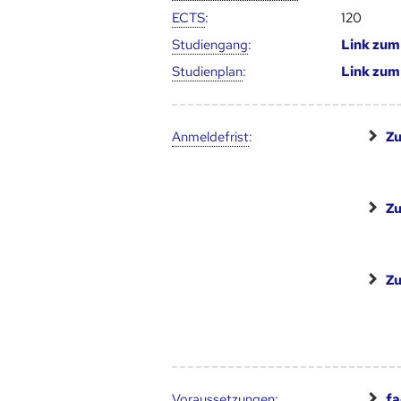
ECTS
:
120
Studien­gang
:
Link zu
Studien­plan
:
Link zu
Anmelde­frist
:
Zu
Zu
Zu
Voraus­setzungen
:
fa