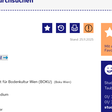
urchsuchen
Stand: 25.11.2025
Mit
Favo
!
ät für Bodenkultur Wien (BOKU)
(Boku Wien)
Stud
Tau
udium
01/ 
01/ 
stu
er