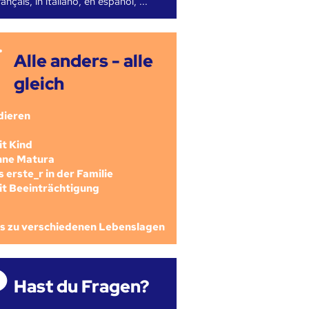
ançais, in italiano, en español, ...
Alle anders - alle
gleich
dieren
mit Kind
ohne Matura
als erste_r in der Familie
mit Beeinträchtigung
os zu verschiedenen Lebenslagen
Hast du Fragen?