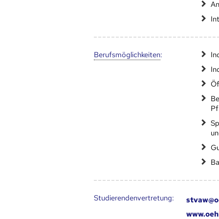
An
In
Berufs­möglich­keiten
:
In
In
Öf
Be
Pf
Sp
un
Gu
Ba
Studierendenvertretung:
stvaw@o
www.oehb