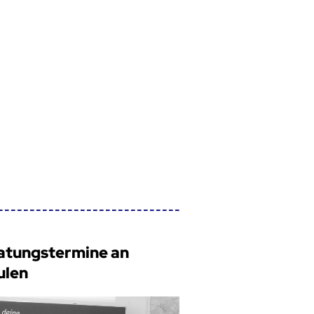
atungstermine an
ulen