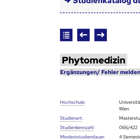
Studienkatalog d
Phytomedizin
Ergänzungen/ Fehler melden
Hoch­schule
:
Universit
Wien
Studienart
:
Masterst
Studien­kenn­zahl
:
066/422
Mindest­studien­dauer
:
4 Semest