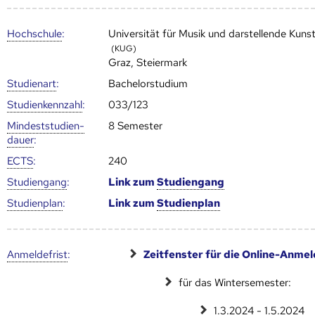
Hoch­schule
:
Universität für Musik und darstellende Kuns
(KUG)
Graz, Steiermark
Studienart
:
Bachelorstudium
Studien­kenn­zahl
:
033/123
Mindest­studien­
8 Semester
dauer
:
ECTS
:
240
Studien­gang
:
Link zum
Studien­gang
Studien­plan
:
Link zum
Studien­plan
Anmelde­frist
:
Zeitfenster für die Online-Anme
für das Wintersemester:
1.3.2024 - 1.5.2024