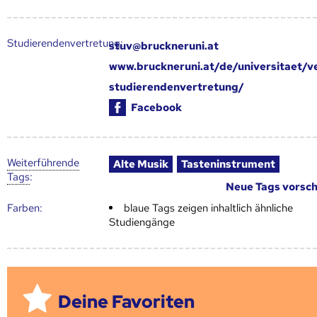
Studierendenvertretung:
stuv@bruckneruni.at
www.bruckneruni.at/de/universitaet/v
studierendenvertretung/
Facebook
Weiter­führende
Alte Musik
Tasteninstrument
Tags
:
Neue Tags vorsc
Farben:
blaue Tags zeigen inhaltlich ähnliche
Studiengänge
Deine Favoriten