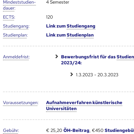
Mindest­studien­
4 Semester
dauer
:
ECTS
:
120
Studien­gang
:
Link zum
Studien­gang
Studien­plan
:
Link zum
Studien­plan
Anmelde­frist
:
Bewerbungsfrist für das
Studien
2023/24:
1.3.2023 - 20.3.2023
Voraus­setzungen
:
Aufnahmeverfahren künstlerische
Universitäten
Gebühr
:
€ 25,20
ÖH-Beitrag
, €450
Studiengebü