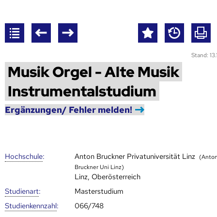
Stand: 13
Musik Orgel - Alte Musik
Instrumentalstudium
Ergänzungen/ Fehler melden!
Hoch­schule
:
Anton Bruckner Privatuniversität Linz
(Anto
Bruckner Uni Linz)
Linz, Oberösterreich
Studienart
:
Masterstudium
Studien­kenn­zahl
:
066/748