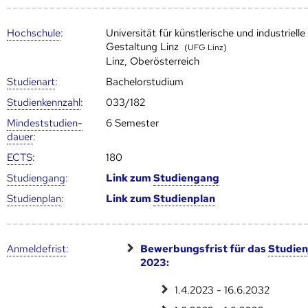
Hoch­schule
:
Universität für künstlerische und industrielle
Gestaltung Linz
(UFG Linz)
Linz, Oberösterreich
Studienart
:
Bachelorstudium
Studien­kenn­zahl
:
033/182
Mindest­studien­
6 Semester
dauer
:
ECTS
:
180
Studien­gang
:
Link zum
Studien­gang
Studien­plan
:
Link zum
Studien­plan
Anmelde­frist
:
Bewerbungsfrist für das
Studien
2023:
1.4.2023 - 16.6.2032