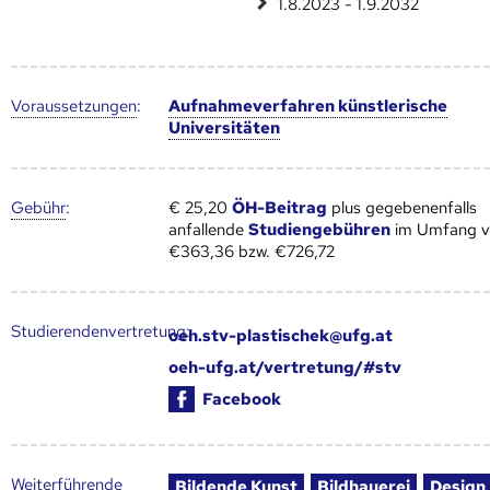
1.8.2023 - 1.9.2032
Voraus­setzungen
:
Aufnahmeverfahren künstlerische
Universitäten
Gebühr
:
€ 25,20
ÖH-Beitrag
plus gegebenenfalls
anfallende
Studiengebühren
im Umfang 
€363,36 bzw. €726,72
Studierendenvertretung:
oeh.stv-plastischek@ufg.at
oeh-ufg.at/vertretung/#stv
Facebook
Weiter­führende
Bildende Kunst
Bildhauerei
Design