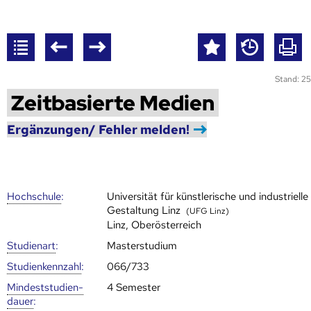
Stand: 25
Zeitbasierte Medien
Ergänzungen/ Fehler melden!
Hoch­schule
:
Universität für künstlerische und industrielle
Gestaltung Linz
(UFG Linz)
Linz, Oberösterreich
Studienart
:
Masterstudium
Studien­kenn­zahl
:
066/733
Mindest­studien­
4 Semester
dauer
: