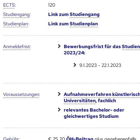
ECTS
:
120
Studien­gang
:
Link zum
Studien­gang
Studien­plan
:
Link zum
Studien­plan
Anmelde­frist
:
Bewerbungsfrist für das
Studien
2023/24:
9.1.2023 - 22.1.2023
Voraus­setzungen
:
Aufnahmeverfahren künstlerisc
Universitäten
, fachlich
relevantes Bachelor- oder
gleichwertiges Studium
Gebühr
:
€ 25,20
ÖH-Beitrag
plus gegebenenfalls