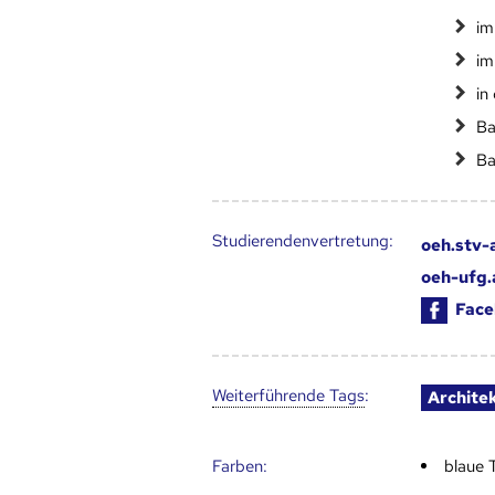
im
im
in
Ba
Ba
Studierendenvertretung:
oeh.stv-
oeh-ufg.
Face
Weiter­führende Tags
:
Archite
Farben:
blaue 