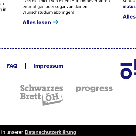
Lass dich nicht von einem Aufnahmeverfahren
Kontak
en
entmutigen oder sogar von deinem
matur
h in
Wunschstudium abbringen!
Alles
Alles lesen
FAQ
Impressum
 in unserer
Datenschutzerklärung