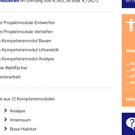
en fr
gebühren
im Umfang von €363,36 bzw. €726,72
ei Projektmodule Entwerfen
ei Projektmodule Vertiefen
n Kompetenzmodul Bauen
n Kompetenzmodul Urbanistik
Stu
n Kompetenzmodul Analyse
... 
eie Wahlfächer
... 
... 
sterarbeit
... 
...
ei aus 12 Komptenzmodulen
Inf
Analyse
Innenraum
Base Habitat