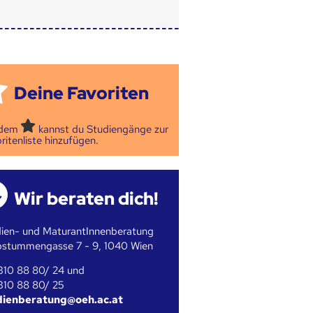
Deine Favoriten
 dem
kannst du Studiengänge zur
ritenliste hinzufügen.
Wir beraten dich!
ien- und MaturantInnenberatung
bstummengasse 7 - 9, 1040 Wien
310 88 80/ 24 und
310 88 80/ 25
dienberatung@oeh.ac.at