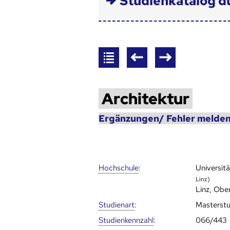
Studienkatalog d
Architektur
Ergänzungen/ Fehler melden
Hoch­schule
:
Universitä
Linz)
Linz, Obe
Studienart
:
Masterst
Studien­kenn­zahl
:
066/443