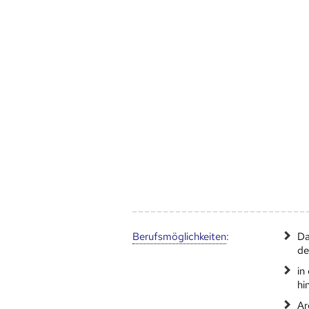
Berufs­möglich­keiten
:
Da
de
in
hi
Ar