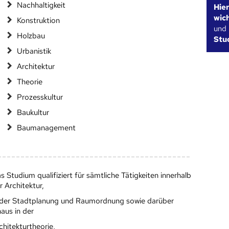
Nachhaltigkeit
Hie
wic
Konstruktion
und
Holzbau
Stu
Urbanistik
Architektur
Theorie
Prozesskultur
Baukultur
Baumanagement
s Studium qualifiziert für sämtliche Tätigkeiten innerhalb
r Architektur,
 der Stadtplanung und Raumordnung sowie darüber
naus in der
chitekturtheorie,