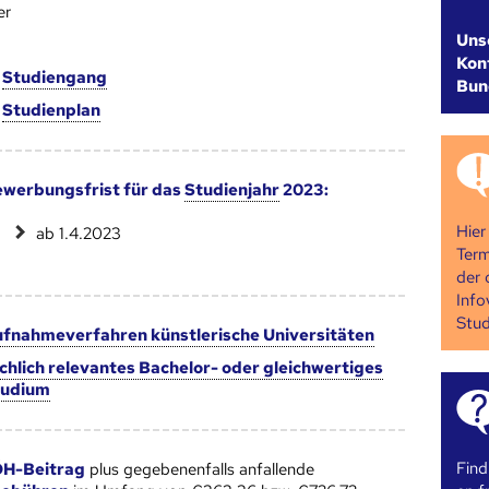
er
Uns
Kont
m
Studien­gang
Bun
m
Studien­plan
werbungsfrist für das
Studienjahr
2023:
Hier
ab 1.4.2023
Term
der 
Info
Stud
fnahmeverfahren künstlerische Universitäten
chlich relevantes Bachelor- oder gleichwertiges
tudium
Find
H-Beitrag
plus gegebenenfalls anfallende