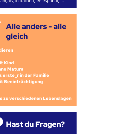
ançais, in italiano, en español, ...
Alle anders - alle
gleich
dieren
mit Kind
ohne Matura
als erste_r in der Familie
mit Beeinträchtigung
os zu verschiedenen Lebenslagen
Hast du Fragen?