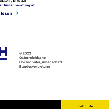
tdaten gibt es auf
antinnenberatung.at
 lesen
© 2023
Österreichische
Hochschüler_innenschaft
Bundesvertretung
mehr Info