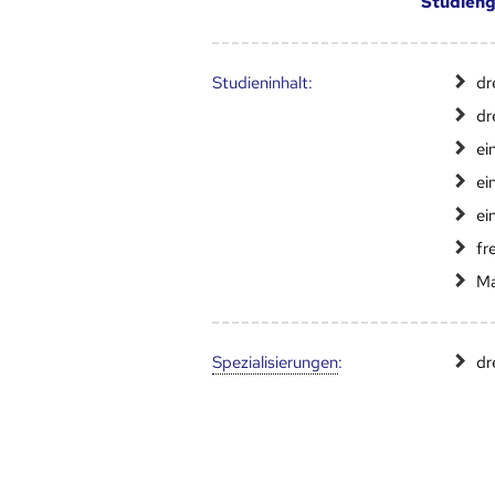
Studien
Studien­inhalt:
dr
dr
ei
ei
ei
fr
Ma
Speziali­sierungen
:
dr