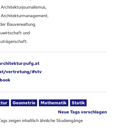
 Architekturjournalismus,
 Architekturmanagement,
 der Bauverwaltung,
uwirtschaft und
uträgerschaft.
architektur@ufg.at
at/vertretung/#stv
book
ktur
Geometrie
Mathematik
Statik
Neue Tags vorschlagen
Tags zeigen inhaltlich ähnliche Studiengänge