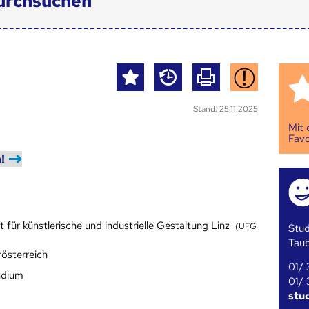
urchsuchen
Stand: 25.11.2025
Mit
Favo
!
t für künstlerische und industrielle Gestaltung Linz
(UFG
Stud
Tau
rösterreich
01/ 
udium
01/ 
stu