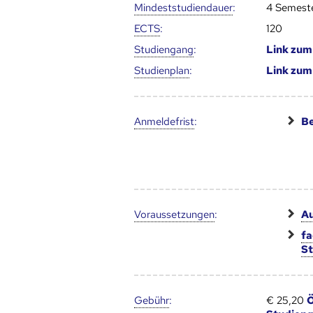
Mindest­studien­dauer
:
4 Semest
ECTS
:
120
Studien­gang
:
Link zu
Studien­plan
:
Link zu
Anmelde­frist
:
Be
Voraus­setzungen
:
Au
fa
S
Gebühr
:
€ 25,20
Ö