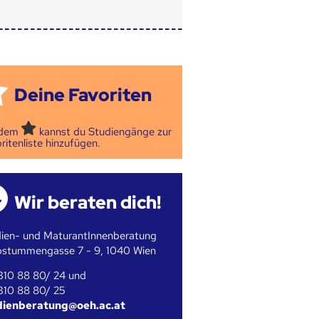
Deine Favoriten
 dem
kannst du Studiengänge zur
ritenliste hinzufügen.
Wir beraten dich!
ien- und MaturantInnenberatung
bstummengasse 7 - 9, 1040 Wien
310 88 80/ 24 und
310 88 80/ 25
dienberatung@oeh.ac.at