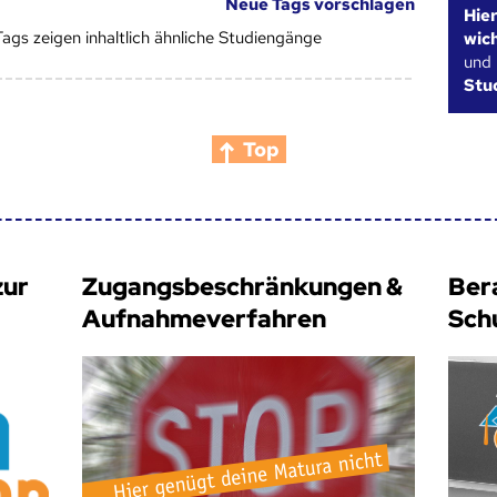
Neue Tags vorschlagen
Hie
Tags zeigen inhaltlich ähnliche Studiengänge
wic
und
Stu
Top
zur
Zugangsbeschränkungen &
Ber
Aufnahmeverfahren
Sch