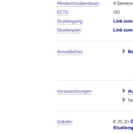
Mindest­studien­dauer
:
4 Semest
ECTS
:
120
Studien­gang
:
Link zu
Studien­plan
:
Link zu
Anmelde­frist
:
Be
Voraus­setzungen
:
Au
fa
Gebühr
:
€ 25,20
Ö
Studien