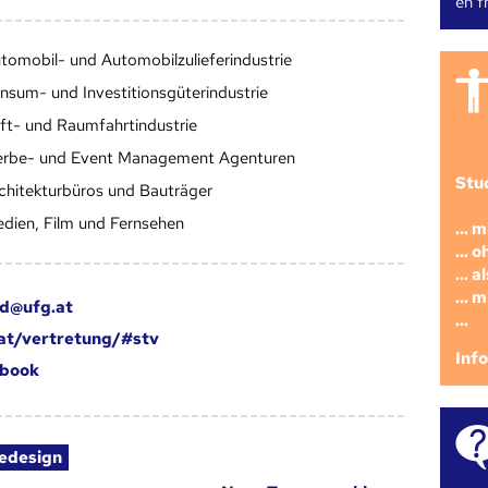
en fr
tomobil- und Automobilzulieferindustrie
nsum- und Investitionsgüterindustrie
ft- und Raumfahrtindustrie
rbe- und Event Management Agenturen
Stu
chitekturbüros und Bauträger
dien, Film und Fernsehen
... 
... 
... 
... 
id@ufg.at
...
at/vertretung/#stv
Inf
book
iedesign