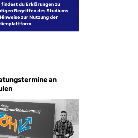
r findest du Erklärungen zu
htigen Begriffen des Studiums
Hinweise zur Nutzung der
dienplattform
.
atungstermine an
ulen