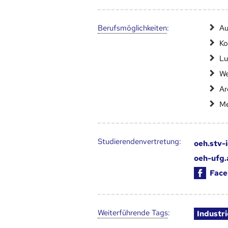
Berufs­möglich­keiten
:
Au
Ko
Lu
We
Ar
Me
Studierendenvertretung:
oeh.stv-
oeh-ufg.
Face
Weiter­führende Tags
:
Industr