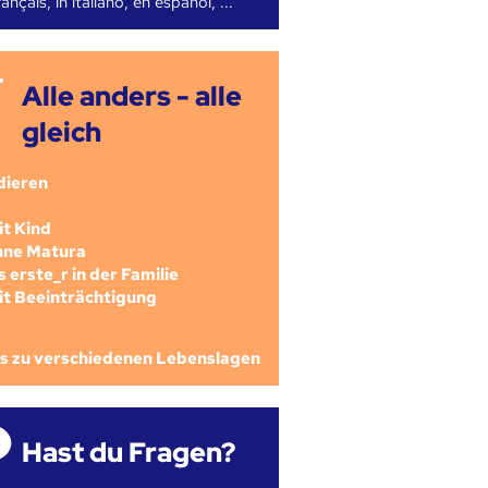
ançais, in italiano, en español, ...
Alle anders - alle
gleich
dieren
mit Kind
ohne Matura
als erste_r in der Familie
mit Beeinträchtigung
os zu verschiedenen Lebenslagen
Hast du Fragen?