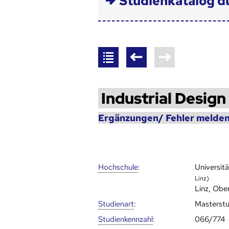
Studienkatalog d
Industrial Design
Ergänzungen/ Fehler melden
Hoch­schule
:
Universitä
Linz)
Linz, Obe
Studienart
:
Masterst
Studien­kenn­zahl
:
066/774