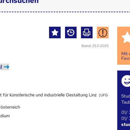
urchsuchen
Stand: 25.11.2025
Mit
Favo
!
t für künstlerische und industrielle Gestaltung Linz
(UFG
Stud
Tau
rösterreich
01/ 
udium
01/ 
stu