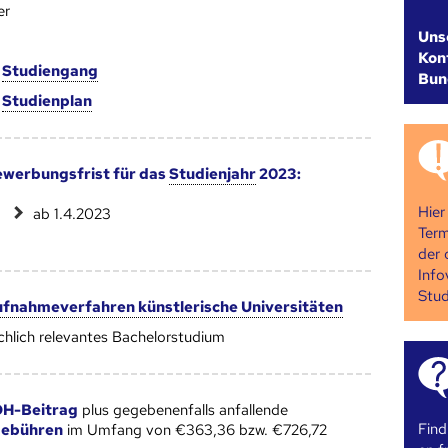
er
Uns
Kont
m
Studien­gang
Bun
m
Studien­plan
werbungsfrist für das
Studienjahr
2023:
Hier
ab 1.4.2023
Term
der 
Info
Stud
fnahmeverfahren künstlerische Universitäten
chlich relevantes Bachelorstudium
H-Beitrag
plus gegebenenfalls anfallende
Find
gebühren
im Umfang von €363,36 bzw. €726,72